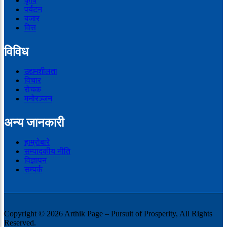
कृषि
पर्यटन
बजार
वित्त
विविध
उद्यमशीलता
विचार
रोचक
मनोरञ्जन
अन्य जानकारी
हाम्रोबारे
सम्पादकीय नीति
विज्ञापन
सम्पर्क
Copyright © 2026 Arthik Page – Pursuit of Prosperity, All Rights
Reserved.