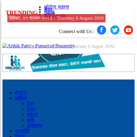
कोरोना भाइरस
सेयर
TRENDING
नेकपा
लगानी
नेपाल प्रहरी
बिहीबार, २१ श्रावण २०८३ -
Thursday 6 August 2026
Connect with Us :
बिहीबार, २१ श्रावण २०८३
(Thursday 6 August 2026)
होमपेज
आर्थिक
वित्त
बजार
पर्यटन
कृषि
अर्थतन्त्र
राजनीति
विचार