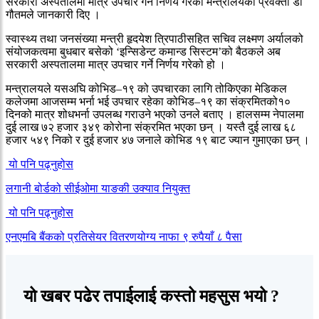
सरकारी अस्पतालमा मात्र उपचार गर्ने निर्णय गरेको मन्त्रालयका प्रवक्ता डा
गौतमले जानकारी दिए ।
स्वास्थ्य तथा जनसंख्या मन्त्री हृदयेश त्रिपाठीसहित सचिव लक्ष्मण अर्यालको
संयोजकत्वमा बुधबार बसेको ‘इन्सिडेन्ट कमान्ड सिस्टम’को बैठकले अब
सरकारी अस्पतालमा मात्र उपचार गर्ने निर्णय गरेको हो ।
मन्त्रालयले यसअघि कोभिड–१९ को उपचारका लागि तोकिएका मेडिकल
कलेजमा आजसम्म भर्ना भई उपचार रहेका कोभिड–१९ का संक्रमितको१०
दिनको मात्र शोधभर्ना उपलब्ध गराउने भएको उनले बताए । हालसम्म नेपालमा
दुई लाख ७२ हजार ३४९ कोरोना संक्रमित भएका छन् । यस्तै दुई लाख ६८
हजार ५४९ निको र दुई हजार ४७ जनाले कोभिड १९ बाट ज्यान गुमाएका छन् ।
यो पनि पढ्नुहोस
लगानी बोर्डको सीईओमा याङकी उक्याव नियुक्त
यो पनि पढ्नुहोस
एनएमबि बैंकको प्रतिसेयर वितरणयोग्य नाफा ९ रुपैयाँ ८ पैसा
यो खबर पढेर तपाईलाई कस्तो महसुस भयो ?