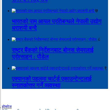
७
भारतको पाम आयल प्रतिबन्धले नेपाली उद्योग
धराशयी बन्दै
८
राष्ट्र बैंकको निर्देशनबाट बोनस सेयरलाई
प्रोत्साहन : पौडेल
९
एक्यानको पहलमा चार्टर्ड एकाउन्टेन्टलाई
स्नातकोत्तर गर्ने व्यवस्था
होमपेज