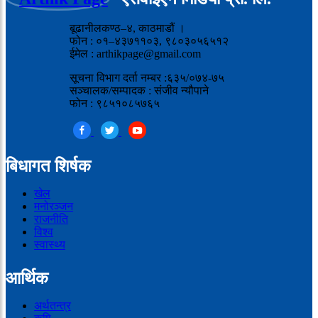
बूढानीलकण्ठ–४, काठमाडौं ।
फोन : ०१–४३७११०३, ९८०३०५६५१२
ईमेल : arthikpage@gmail.com
सूचना विभाग दर्ता नम्बर :६३५/०७४-७५
सञ्चालक/सम्पादक : संजीव न्यौपाने
फोन : ९८५१०८५७६५
बिधागत शिर्षक
खेल
मनोरञ्जन
राजनीति
विश्व
स्वास्थ्य
आर्थिक
अर्थतन्त्र