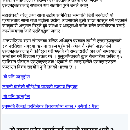
सहकार्य पछि तल्लो तहसम्म गएर वास्तविक सहयोग खोजिरहेका
एसएमइजहरुलाई सघाउन थप सहयोग पुग्ने उनले बताए ।
महासंघको घरेलु तथा साना उद्योग समितिका सभापति डिबी बस्नेतले यो
प्रयासबाट साना तथा मझौला उद्योग, व्यवसायले ठूलो राहत महसुस गर्ने भएकाले
समझदारी अनुसार छिट्टै दुवै संस्था र आइएलओ समेत बसेर कार्ययोजना बनाई
कार्यान्वयनमा जाने प्रतिबद्धता जनाए ।
अन्तराष्ट्रिय श्रम संगठनका वरिष्ठ अधिकृत प्रकाश शर्माले एसएमइजहरुको
८० प्रतिशत समस्या ऋणमा सहज पहुँचको अभाव नै रहेको पाइएकोले
एसएमइजहरुलाई नै केन्द्रित गरी भएको यो समझदारीले अब त्यो समस्यालाई
सम्बोधन गर्ने विश्वास प्रकट गरे । मुलुकभित्रको कुल रोजगारीमा करिब ९५
प्रतिशत योगदान एसएमइजहरुकै भएकाले यो समझदारीले एसमएमइजहरु
फष्टाउन विशेष सहयोग पुग्ने उनको धारणा छ ।
यो पनि पढ्नुहोस
लगानी बोर्डको सीईओमा याङकी उक्याव नियुक्त
यो पनि पढ्नुहोस
एनएमबि बैंकको प्रतिसेयर वितरणयोग्य नाफा ९ रुपैयाँ ८ पैसा