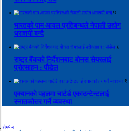
७
भारतको पाम आयल प्रतिबन्धले नेपाली उद्योग
धराशयी बन्दै
८
राष्ट्र बैंकको निर्देशनबाट बोनस सेयरलाई
प्रोत्साहन : पौडेल
९
एक्यानको पहलमा चार्टर्ड एकाउन्टेन्टलाई
स्नातकोत्तर गर्ने व्यवस्था
होमपेज