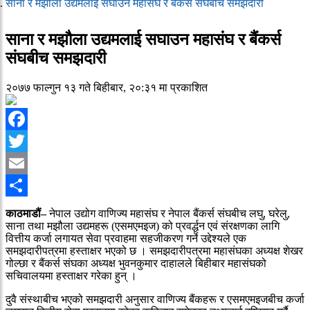
साना र मझौला उद्यमलाई सघाउन महासंघ र बैंकर्स संघबीच समझदारी
साना र मझौला उद्यमलाई सघाउन महासंघ र बैंकर्स
संघबीच समझदारी
२०७७ फाल्गुन १३ गते बिहीबार, २०:३१ मा प्रकाशित
Facebook
Twitter
Email
Share
काठमाडौं–
नेपाल उद्योग वाणिज्य महासंघ र नेपाल बैंकर्स संघबीच लघु, घरेलु,
साना तथा मझौला उद्यमहरू (एसमएमइज) को प्रवर्द्धन एवं संरक्षणका लागि
वित्तीय कर्जा लगायत सेवा प्रवाहमा सहजीकरण गर्ने उद्देश्यले एक
समझदारीपत्रमा हस्ताक्षर भएको छ । समझदारीपत्रमा महासंघका अध्यक्ष शेखर
गोल्छा र बैंकर्स संघका अध्यक्ष भुवनकुमार दाहालले बिहीबार महासंघको
सचिवालयमा हस्ताक्षर गरेका हुन् ।
दुवै संस्थाबीच भएको समझदारी अनुसार वाणिज्य बैंकहरू र एसमएमइजबीच कर्जा