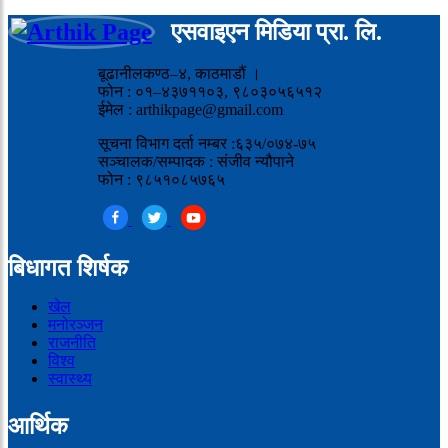
एसवाइएन मिडिया प्रा. लि.
बूढानीलकण्ठ–४, काठमाडौं ।
फोन : ०१–४३७११०३, ९८०३०५६५१२
ईमेल : arthikpage@gmail.com
सूचना विभाग दर्ता नम्बर :६३५/०७४-७५
सञ्चालक/सम्पादक : संजीव न्यौपाने
फोन : ९८५१०८५७६५
बिधागत शिर्षक
खेल
मनोरञ्जन
राजनीति
विश्व
स्वास्थ्य
आर्थिक