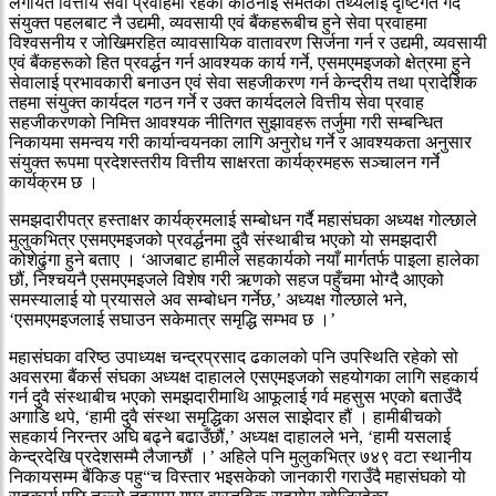
लगायत वित्तीय सेवा प्रवाहमा रहेका कठिनाइ समेतका तथ्यलाई दृष्टिगत गर्दै
संयुक्त पहलबाट नै उद्यमी, व्यवसायी एवं बैंकहरूबीच हुने सेवा प्रवाहमा
विश्वसनीय र जोखिमरहित व्यावसायिक वातावरण सिर्जना गर्न र उद्यमी, व्यवसायी
एवं बैंकहरूको हित प्रवर्द्धन गर्न आवश्यक कार्य गर्ने, एसमएमइजको क्षेत्रमा हुने
सेवालाई प्रभावकारी बनाउन एवं सेवा सहजीकरण गर्न केन्द्रीय तथा प्रादेशिक
तहमा संयुक्त कार्यदल गठन गर्ने र उक्त कार्यदलले वित्तीय सेवा प्रवाह
सहजीकरणको निमित्त आवश्यक नीतिगत सुझावहरू तर्जुमा गरी सम्बन्धित
निकायमा समन्वय गरी कार्यान्वयनका लागि अनुरोध गर्ने र आवश्यकता अनुसार
संयुक्त रूपमा प्रदेशस्तरीय वित्तीय साक्षरता कार्यक्रमहरू सञ्चालन गर्ने
कार्यक्रम छ ।
समझदारीपत्र हस्ताक्षर कार्यक्रमलाई सम्बोधन गर्दै महासंघका अध्यक्ष गोल्छाले
मुलुकभित्र एसमएमइजको प्रवर्द्धनमा दुवै संस्थाबीच भएको यो समझदारी
कोशेढुंगा हुने बताए । ‘आजबाट हामीले सहकार्यको नयाँ मार्गतर्फ पाइला हालेका
छौं, निश्चयनै एसमएमइजले विशेष गरी ऋणको सहज पहुँचमा भोग्दै आएको
समस्यालाई यो प्रयासले अव सम्बोधन गर्नेछ,’ अध्यक्ष गोल्छाले भने,
‘एसमएमइजलाई सघाउन सकेमात्र समृद्धि सम्भव छ ।’
महासंघका वरिष्ठ उपाध्यक्ष चन्द्रप्रसाद ढकालको पनि उपस्थिति रहेको सो
अवसरमा बैंकर्स संघका अध्यक्ष दाहालले एसएमइजको सहयोगका लागि सहकार्य
गर्न दुवै संस्थाबीच भएको समझदारीमाथि आफूलाई गर्व महसुस भएको बताउँदै
अगाडि थपे, ‘हामी दुवै संस्था समृद्धिका असल साझेदार हौं । हामीबीचको
सहकार्य निरन्तर अघि बढ्ने बढाउँछौं,’ अध्यक्ष दाहालले भने, ‘हामी यसलाई
केन्द्रदेखि प्रदेशसम्मै लैजान्छौं ।’ अहिले पनि मुलुकभित्र ७४९ वटा स्थानीय
निकायसम्म बैंकिङ पहु“च विस्तार भइसकेको जानकारी गराउँदै महासंघको यो