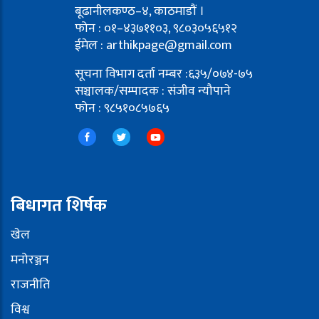
बूढानीलकण्ठ–४, काठमाडौं ।
फोन : ०१–४३७११०३, ९८०३०५६५१२
ईमेल : arthikpage@gmail.com
सूचना विभाग दर्ता नम्बर :६३५/०७४-७५
सञ्चालक/सम्पादक : संजीव न्यौपाने
फोन : ९८५१०८५७६५
बिधागत शिर्षक
खेल
मनोरञ्जन
राजनीति
विश्व