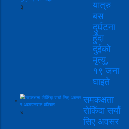
यात्रु
३
बस
दुर्घटना
हुँदा
दुईको
मृत्यु,
१९ जना
घाइते
समकक्षता
रोकिँदा सयौं
४
सिए अवसर