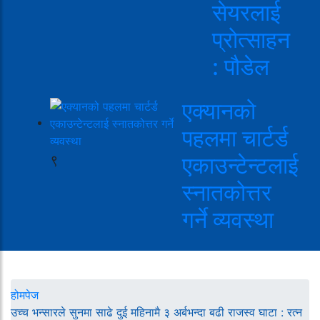
सेयरलाई
प्रोत्साहन
: पौडेल
एक्यानको
पहलमा चार्टर्ड
९
एकाउन्टेन्टलाई
स्नातकोत्तर
गर्ने व्यवस्था
होमपेज
उच्च भन्सारले सुनमा साढे दुई महिनामै ३ अर्बभन्दा बढी राजस्व घाटा : रत्न