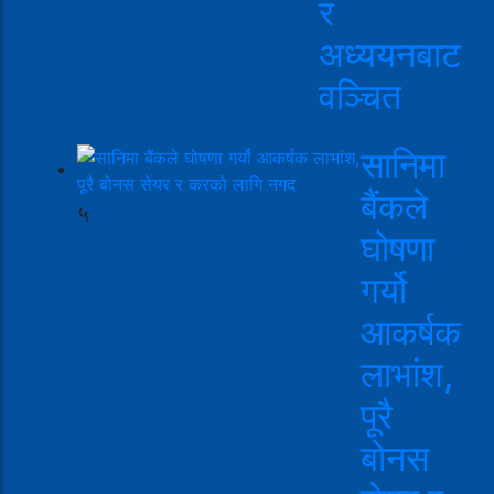
र
अध्ययनबाट
वञ्चित
सानिमा
बैंकले
५
घोषणा
गर्यो
आकर्षक
लाभांश,
पूरै
बोनस