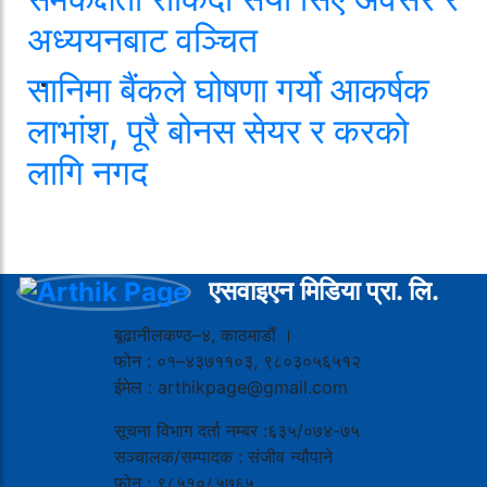
अध्ययनबाट वञ्चित
सानिमा बैंकले घोषणा गर्यो आकर्षक
लाभांश, पूरै बोनस सेयर र करको
लागि नगद
एसवाइएन मिडिया प्रा. लि.
बूढानीलकण्ठ–४, काठमाडौं ।
फोन : ०१–४३७११०३, ९८०३०५६५१२
ईमेल : arthikpage@gmail.com
सूचना विभाग दर्ता नम्बर :६३५/०७४-७५
सञ्चालक/सम्पादक : संजीव न्यौपाने
फोन : ९८५१०८५७६५