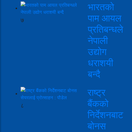
भारतको
पाम आयल
७
प्रतिबन्धले
नेपाली
उद्योग
धराशयी
बन्दै
राष्ट्र
बैंकको
८
निर्देशनबाट
बोनस