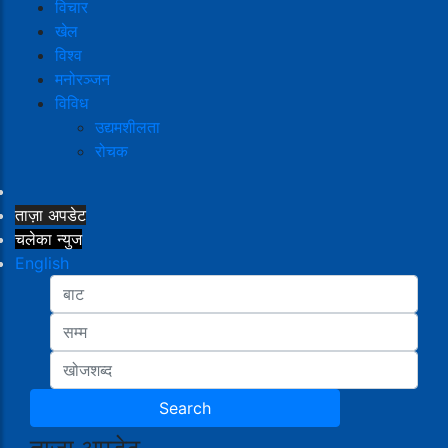
विचार
खेल
विश्व
मनोरञ्जन
विविध
उद्यमशीलता
रोचक
ताज़ा अपडेट
चलेका न्युज
English
ताजा अपडेट