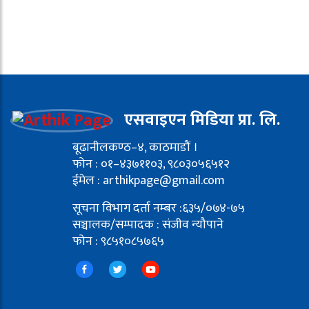
एसवाइएन मिडिया प्रा. लि.
बूढानीलकण्ठ–४, काठमाडौं ।
फोन : ०१–४३७११०३, ९८०३०५६५१२
ईमेल : arthikpage@gmail.com
सूचना विभाग दर्ता नम्बर :६३५/०७४-७५
सञ्चालक/सम्पादक : संजीव न्यौपाने
फोन : ९८५१०८५७६५