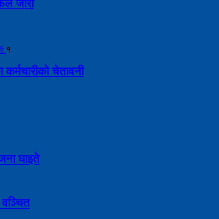
लफल जारी
१
ा कर्मचारीको चेतावनी
९ जना घाइते
 वञ्चित