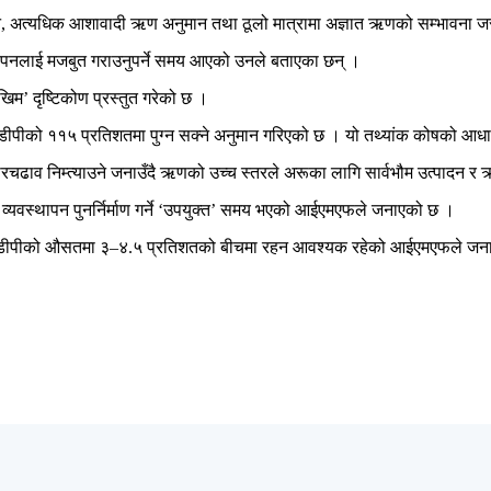
्तन, अत्यधिक आशावादी ऋण अनुमान तथा ठूलो मात्रामा अज्ञात ऋणको सम्भावना जस
थापनलाई मजबुत गराउनुपर्ने समय आएको उनले बताएका छन् ।
म’ दृष्टिकोण प्रस्तुत गरेको छ ।
ीडीपीको ११५ प्रतिशतमा पुग्न सक्ने अनुमान गरिएको छ । यो तथ्यांक कोषको आध
तारचढाव निम्त्याउने जनाउँदै ऋणको उच्च स्तरले अरूका लागि सार्वभौम उत्पादन
ीय व्यवस्थापन पुनर्निर्माण गर्ने ‘उपयुक्त’ समय भएको आईएमएफले जनाएको छ ।
र जीडीपीको औसतमा ३–४.५ प्रतिशतको बीचमा रहन आवश्यक रहेको आईएमएफले जन