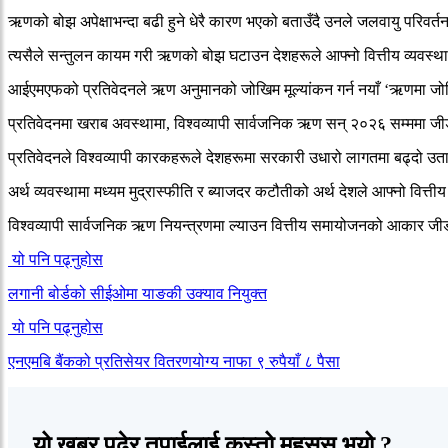
ऋणको बोझ अपेक्षाभन्दा बढी हुने धेरै कारण भएको बताउँदै उनले जलवायु परिवर
त्यसैले सन्तुलन कायम गरी ऋणको बोझ घटाउन देशहरूले आफ्नो वित्तीय व्यवस्
आईएमएफको प्रतिवेदनले ऋण अनुमानको जोखिम मूल्यांकन गर्न नयाँ ‘ऋणमा जोखि
प्रतिवेदनमा खराब अवस्थामा, विश्वव्यापी सार्वजनिक ऋण सन् २०२६ सम्ममा ज
प्रतिवेदनले विश्वव्यापी कारकहरूले देशहरूमा सरकारी उधारो लागतमा बढ्दो उ
अर्थ व्यवस्थामा मध्यम मुद्रास्फीति र ब्याजदर कटौतीको अर्थ देशले आफ्नो वित्त
विश्वव्यापी सार्वजनिक ऋण नियन्त्रणमा ल्याउन वित्तीय समायोजनको आका
यो पनि पढ्नुहोस
लगानी बोर्डको सीईओमा याङकी उक्याव नियुक्त
यो पनि पढ्नुहोस
एनएमबि बैंकको प्रतिसेयर वितरणयोग्य नाफा ९ रुपैयाँ ८ पैसा
यो खबर पढेर तपाईलाई कस्तो महसुस भयो ?