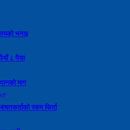
्रालयको भनाइ
याँ ८ पैसा
इप्पानको माग
बचतकर्ताको रकम फिर्ता