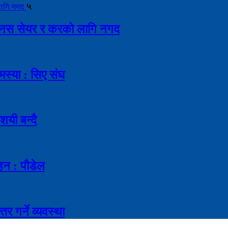
५
ै बोनस सेयर र करको लागि नगद
मस्या : सिए संघ
शयी बन्दै
ाहन : पौडेल
र गर्ने व्यवस्था