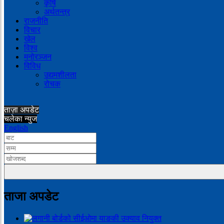
कृषि
अर्थतन्त्र
राजनीति
विचार
खेल
विश्व
मनोरञ्जन
विविध
उद्यमशीलता
रोचक
ताज़ा अपडेट
चलेका न्युज
English
ताजा अपडेट