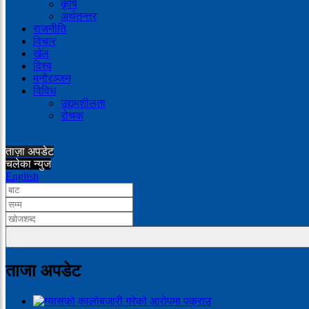
कृषि
अर्थतन्त्र
राजनीति
विचार
खेल
विश्व
मनोरञ्जन
विविध
उद्यमशीलता
रोचक
ताज़ा अपडेट
चलेका न्युज
English
ताजा अपडेट