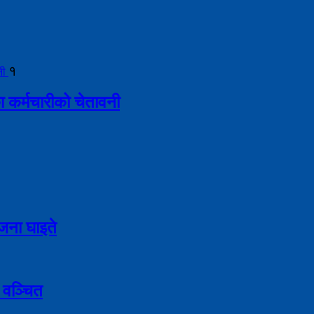
१
ा कर्मचारीको चेतावनी
९ जना घाइते
 वञ्चित