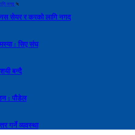
५
ै बोनस सेयर र करको लागि नगद
मस्या : सिए संघ
शयी बन्दै
ाहन : पौडेल
र गर्ने व्यवस्था