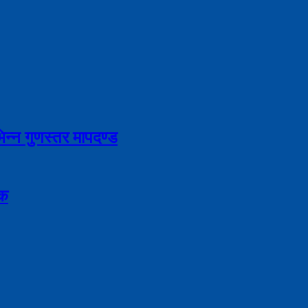
भिन्न गुणस्तर मापदण्ड
िक