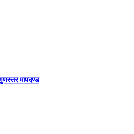
 गुणस्तर मापदण्ड