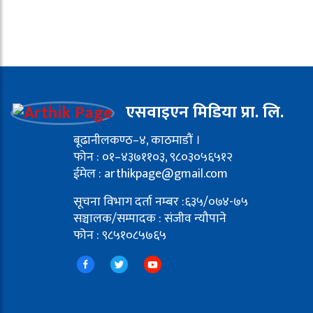
एसवाइएन मिडिया प्रा. लि.
बूढानीलकण्ठ–४, काठमाडौं ।
फोन : ०१–४३७११०३, ९८०३०५६५१२
ईमेल : arthikpage@gmail.com
सूचना विभाग दर्ता नम्बर :६३५/०७४-७५
सञ्चालक/सम्पादक : संजीव न्यौपाने
फोन : ९८५१०८५७६५