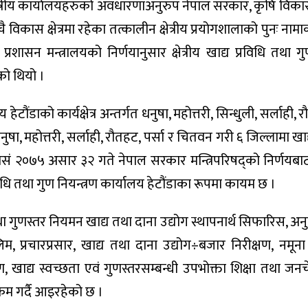
षेत्रीय कार्यालयहरुको अवधारणाअनुरुप नेपाल सरकार, कृषि विकास
चै विकास क्षेत्रमा रहेका तत्कालीन क्षेत्रीय प्रयोगशालाको पुनः न
रशासन मन्त्रालयको निर्णयानुसार क्षेत्रीय खाद्य प्रविधि तथा गु
को थियो ।
 हेटौंडाको कार्यक्षेत्र अन्तर्गत धनुषा, महोत्तरी, सिन्धुली, सर्लाही, 
षा, महोत्तरी, सर्लाही, रौतहट, पर्सा र चितवन गरी ६ जिल्लामा खाद
िसं २०७५ असार ३२ गते नेपाल सरकार मन्त्रिपरिषद्को निर्णयब
िधि तथा गुण नियन्त्रण कार्यालय हेटौंडाका रूपमा कायम छ ।
तथा गुणस्तर नियमन खाद्य तथा दाना उद्योग स्थापनार्थ सिफारिस, अनुज्
लिम, प्रचारप्रसार, खाद्य तथा दाना उद्योग÷बजार निरीक्षण, नमू
, खाद्य स्वच्छता एवं गुणस्तरसम्बन्धी उपभोक्ता शिक्षा तथा जनच
क्रम गर्दै आइरहेको छ ।