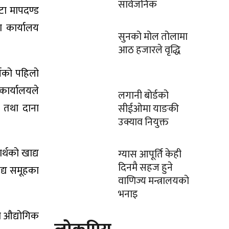
सार्वजनिक
टा मापदण्ड
रण कार्यालय
सुनको मोल तोलामा
आठ हजारले वृद्धि
्षको पहिलो
ार्यालयले
लगानी बोर्डको
य तथा दाना
सीईओमा याङकी
उक्याव नियुक्त
्थको खाद्य
ग्यास आपूर्ति केही
दिनमै सहज हुने
ाद्य समूहका
वाणिज्य मन्त्रालयको
भनाइ
डा औद्योगिक