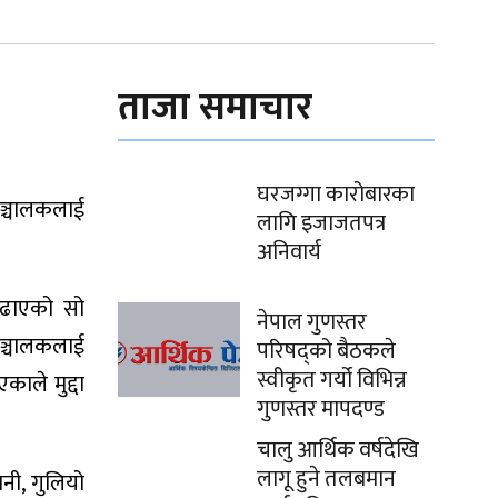
ताजा समाचार
घरजग्गा कारोबारका
सञ्चालकलाई
लागि इजाजतपत्र
अनिवार्य
 बढाएको सो
नेपाल गुणस्तर
 सञ्चालकलाई
परिषद्को बैठकले
स्वीकृत गर्यो विभिन्न
ाले मुद्दा
गुणस्तर मापदण्ड
चालु आर्थिक वर्षदेखि
लागू हुने तलबमान
ानी, गुलियो