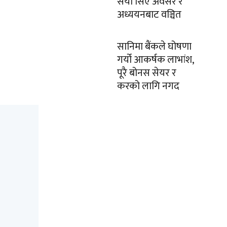
सयौं सिए अवसर र
अध्ययनबाट वञ्चित
सानिमा बैंकले घोषणा
गर्यो आकर्षक लाभांश,
पूरै बोनस सेयर र
करको लागि नगद