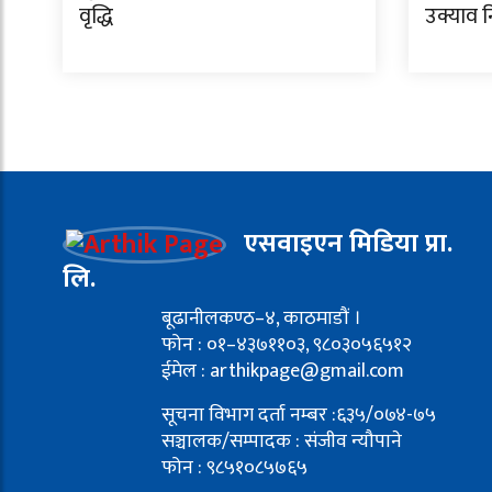
वृद्धि
उक्याव न
एसवाइएन मिडिया प्रा.
लि.
बूढानीलकण्ठ–४, काठमाडौं ।
फोन : ०१–४३७११०३, ९८०३०५६५१२
ईमेल : arthikpage@gmail.com
सूचना विभाग दर्ता नम्बर :६३५/०७४-७५
सञ्चालक/सम्पादक : संजीव न्यौपाने
फोन : ९८५१०८५७६५