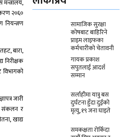
लोकप्रिय
 मन्त्रालय,
ामाकरण २०६०
ण नियन्त्रण
सामाजिक सुरक्षा
कोषबाट बाहिरिने
प्राइम लाइफका
कर्मचारीको चेतावनी
रौतहट, बारा,
गायक प्रकाश
्य निरीक्षक
सपुतलाई आदर्श
ाट विभागको
सम्मान
सर्लाहीमा यात्रु बस
ञापत्र जारी
दुर्घटना हुँदा दुईको
ना संकलन र
मृत्यु, १९ जना घाइते
ेतना, खाद्य
समकक्षता रोकिँदा