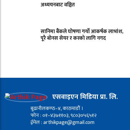
अध्ययनबाट वञ्चित
सानिमा बैंकले घोषणा गर्यो आकर्षक लाभांश,
पूरै बोनस सेयर र करको लागि नगद
एसवाइएन मिडिया प्रा. लि.
बूढानीलकण्ठ–४, काठमाडौं ।
फोन : ०१–४३७११०३, ९८०३०५६५१२
ईमेल : arthikpage@gmail.com