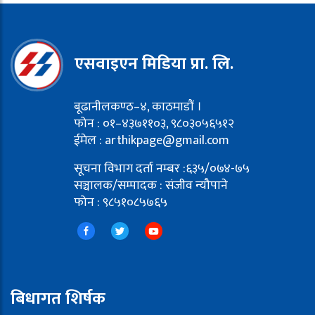
एसवाइएन मिडिया प्रा. लि.
बूढानीलकण्ठ–४, काठमाडौं ।
फोन : ०१–४३७११०३, ९८०३०५६५१२
ईमेल : arthikpage@gmail.com
सूचना विभाग दर्ता नम्बर :६३५/०७४-७५
सञ्चालक/सम्पादक : संजीव न्यौपाने
फोन : ९८५१०८५७६५
बिधागत शिर्षक