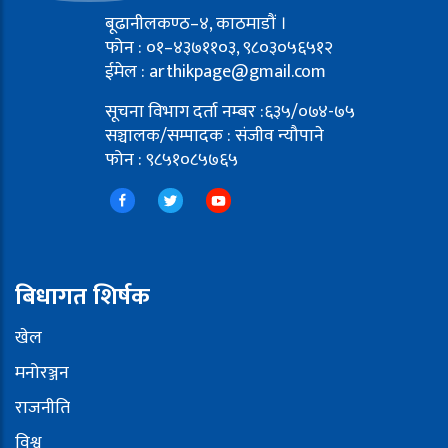
बूढानीलकण्ठ–४, काठमाडौं ।
फोन : ०१–४३७११०३, ९८०३०५६५१२
ईमेल : arthikpage@gmail.com
सूचना विभाग दर्ता नम्बर :६३५/०७४-७५
सञ्चालक/सम्पादक : संजीव न्यौपाने
फोन : ९८५१०८५७६५
बिधागत शिर्षक
खेल
मनोरञ्जन
राजनीति
विश्व