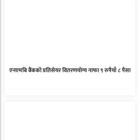
एनएमबि बैंकको प्रतिसेयर वितरणयोग्य नाफा ९ रुपैयाँ ८ पैसा