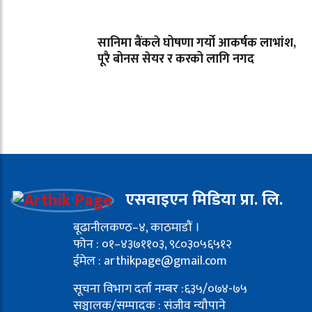
सानिमा बैंकले घोषणा गर्यो आकर्षक लाभांश,
पूरै बोनस सेयर र करको लागि नगद
एसवाइएन मिडिया प्रा. लि.
बूढानीलकण्ठ–४, काठमाडौं ।
फोन : ०१–४३७११०३, ९८०३०५६५१२
ईमेल : arthikpage@gmail.com
सूचना विभाग दर्ता नम्बर :६३५/०७४-७५
सञ्चालक/सम्पादक : संजीव न्यौपाने