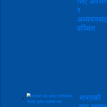
सिए अवसर
र
अध्ययनबा
वञ्चित
भारतको
पाम आयल