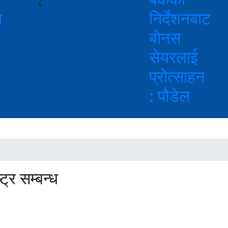
८
े
निर्देशनबाट
बोनस
सेयरलाई
प्रोत्साहन
: पौडेल
ट्र सम्बन्ध