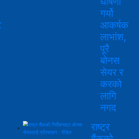
घोषणा
गर्यो
ट
आकर्षक
लाभांश,
पूरै
बोनस
सेयर र
करको
लागि
नगद
राष्ट्र
बैंकको