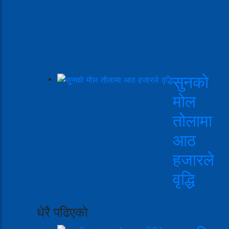
सुनको
मोल
तोलामा
आठ
हजारले
वृद्धि
धेरै पढिएको