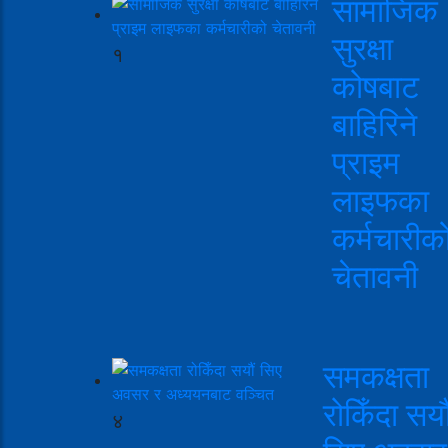
सामाजिक
सुरक्षा
१
कोषबाट
बाहिरिने
प्राइम
लाइफका
कर्मचारीक
चेतावनी
समकक्षता
रोकिँदा सयौ
४