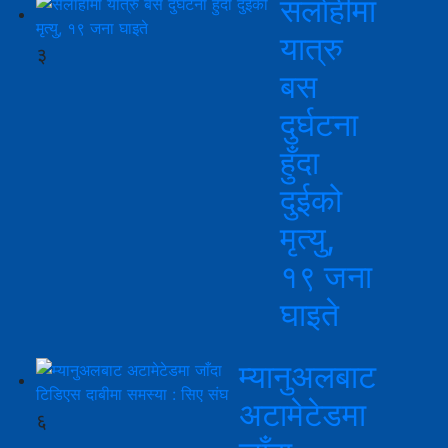
सर्लाहीमा
यात्रु
३
बस
दुर्घटना
हुँदा
दुईको
मृत्यु,
१९ जना
घाइते
म्यानुअलबाट
अटामेटेडमा
६