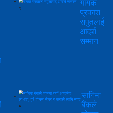
गायक
२
प्रकाश
सपुतलाई
आदर्श
सम्मान
ो
सानिमा
ं
बैंकले
५