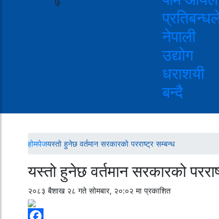
७
प्रतिबन्धल
नेपाली
उद्योग
धराशयी
बन्दै
होमपेज
यस्तो हुनेछ वर्तमान सरकारको परराष्ट्र सम्बन्ध
यस्तो हुनेछ वर्तमान सरकारको परराष्
२०८३ बैशाख २८ गते सोमबार, २०:०२ मा प्रकाशित