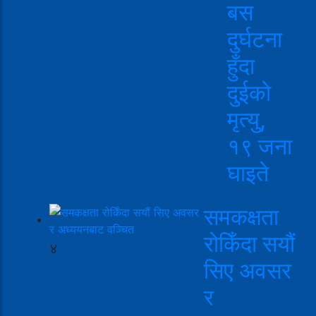
बस
दुर्घटना
हुँदा
दुईको
मृत्यु,
१९ जना
घाइते
समकक्षता
रोकिँदा सयौं
४
सिए अवसर
र