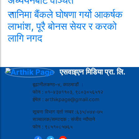
अध्ययनबाट वञ्चित
सानिमा बैंकले घोषणा गर्यो आकर्षक
लाभांश, पूरै बोनस सेयर र करको
लागि नगद
एसवाइएन मिडिया प्रा. लि.
बूढानीलकण्ठ–४, काठमाडौं ।
फोन : ०१–४३७११०३, ९८०३०५६५१२
ईमेल : arthikpage@gmail.com
सूचना विभाग दर्ता नम्बर :६३५/०७४-७५
सञ्चालक/सम्पादक : संजीव न्यौपाने
फोन : ९८५१०८५७६५