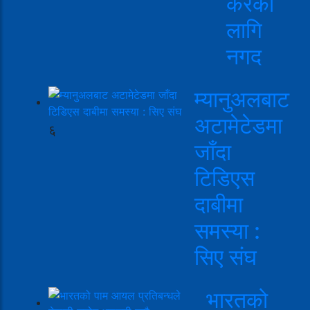
करको
लागि
नगद
म्यानुअलबाट
अटामेटेडमा
६
जाँदा
टिडिएस
दाबीमा
समस्या :
सिए संघ
भारतको