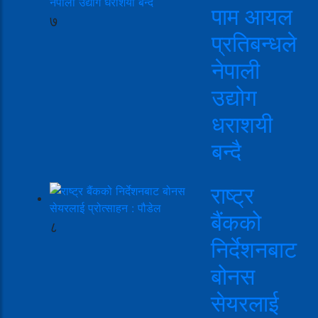
पाम आयल
७
प्रतिबन्धले
नेपाली
उद्योग
धराशयी
बन्दै
राष्ट्र
बैंकको
८
निर्देशनबाट
बोनस
सेयरलाई