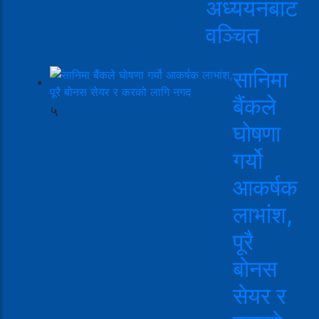
अध्ययनबाट
वञ्चित
सानिमा
बैंकले
५
घोषणा
गर्यो
आकर्षक
लाभांश,
पूरै
बोनस
सेयर र