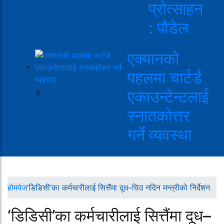
प्रोत्साहन
: पौडेल
एक्यानको
पहलमा चार्टर्ड
९
एकाउन्टेन्टलाई
स्नातकोत्तर
गर्ने व्यवस्था
होमपेज
‘डिडिसी’का कर्मचारीलाई सित्तैंमा दूध–घिउ नदिन मन्त्रीको निर्देशन
‘डिडिसी’का कर्मचारीलाई सित्तैंमा दूध–