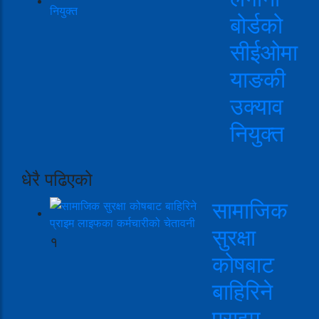
बोर्डको
सीईओमा
याङकी
उक्याव
नियुक्त
धेरै पढिएको
सामाजिक
सुरक्षा
१
कोषबाट
बाहिरिने
प्राइम