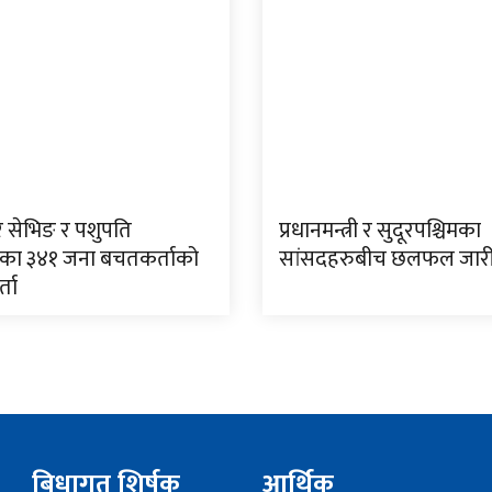
र सेभिङ र पशुपति
प्रधानमन्त्री र सुदूरपश्चिमका
का ३४१ जना बचतकर्ताको
सांसदहरुबीच छलफल जार
्ता
बिधागत शिर्षक
आर्थिक