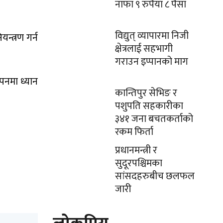
नाफा ९ रुपैयाँ ८ पैसा
।
विद्युत् व्यापारमा निजी
न्त्रण गर्न
क्षेत्रलाई सहभागी
गराउन इप्पानको माग
ापनमा ध्यान
कान्तिपुर सेभिङ र
पशुपति सहकारीका
३४१ जना बचतकर्ताको
रकम फिर्ता
प्रधानमन्त्री र
सुदूरपश्चिमका
सांसदहरुबीच छलफल
जारी