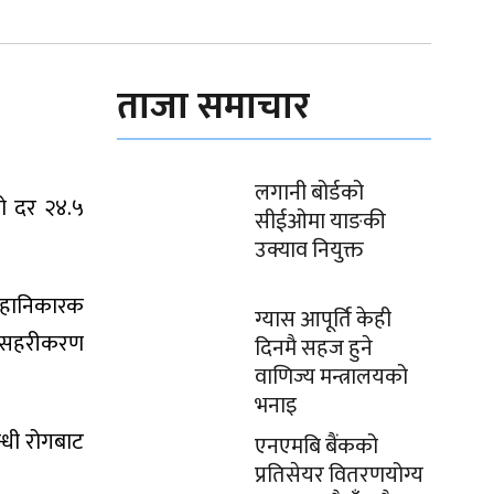
ताजा समाचार
लगानी बोर्डको
ो दर २४.५
सीईओमा याङकी
उक्याव नियुक्त
र हानिकारक
ग्यास आपूर्ति केही
था सहरीकरण
दिनमै सहज हुने
वाणिज्य मन्त्रालयको
भनाइ
न्धी रोगबाट
एनएमबि बैंकको
प्रतिसेयर वितरणयोग्य