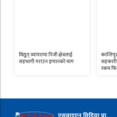
विद्युत् व्यापारमा निजी क्षेत्रलाई
कान्तिपु
सहभागी गराउन इप्पानको माग
सहकारी
रकम फिर
एसवाइएन मिडिया प्रा.