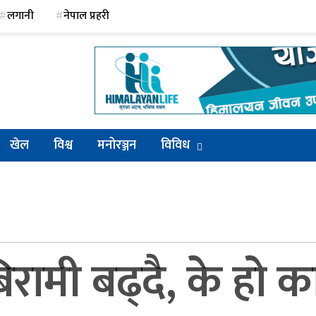
लगानी
नेपाल प्रहरी
खेल
विश्व
मनोरञ्जन
विविध
िरामी बढ्दै, के हो 