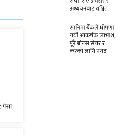
सयौं सिए अवसर र
अध्ययनबाट वञ्चित
सानिमा बैंकले घोषणा
गर्यो आकर्षक लाभांश,
पूरै बोनस सेयर र
करको लागि नगद
८ पैसा