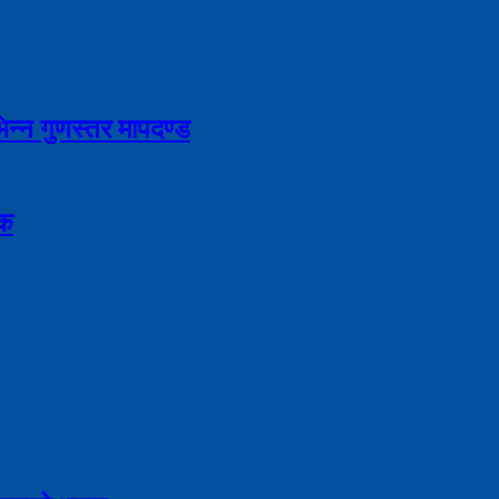
भिन्न गुणस्तर मापदण्ड
िक