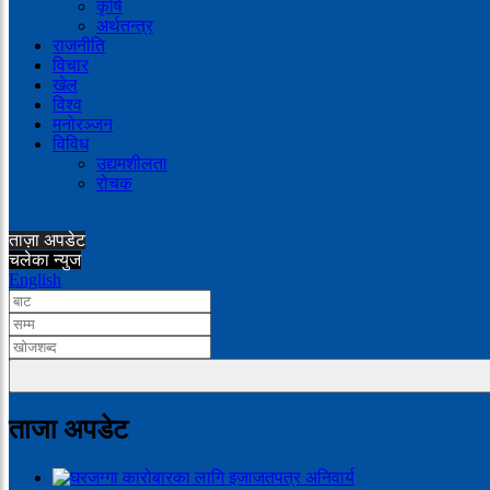
कृषि
अर्थतन्त्र
राजनीति
विचार
खेल
विश्व
मनोरञ्जन
विविध
उद्यमशीलता
रोचक
ताज़ा अपडेट
चलेका न्युज
English
ताजा अपडेट