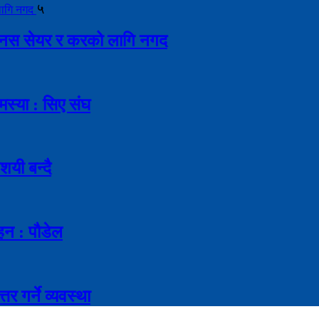
५
ै बोनस सेयर र करको लागि नगद
मस्या : सिए संघ
शयी बन्दै
ाहन : पौडेल
र गर्ने व्यवस्था