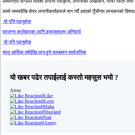
अर्थमन्त्री वाग्लेले विदेशी लगानी स्वीकृति, लगानीको लेखांकन, नाफा फिर्ता त
लामो समयदेखि सेयर लगानीकर्ताहरूले माग गर्दै आएको पुँजीगत लाभकरको विषय
यो पनि पढ्नुहोस
घरजग्गा कारोबारका लागि इजाजतपत्र अनिवार्य
यो पनि पढ्नुहोस
चालु आर्थिक वर्षदेखि लागू हुने तलबमान सार्वजनिक
यो खबर पढेर तपाईलाई कस्तो महसुस भयो ?
Array
0
Like
0
Love
0
Haha
0
Shocked
0
Sad
0
Angry