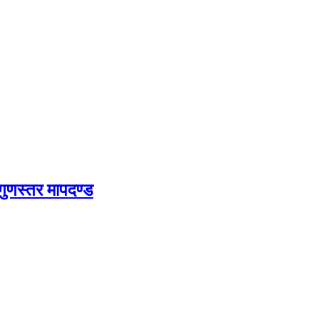
 गुणस्तर मापदण्ड