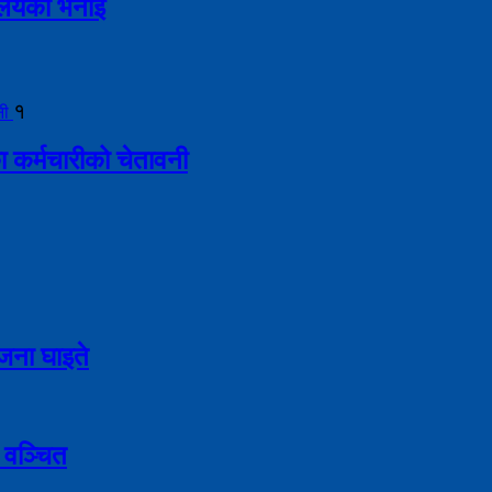
्रालयको भनाइ
१
ा कर्मचारीको चेतावनी
९ जना घाइते
 वञ्चित