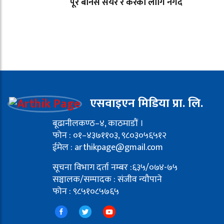
पूरै बोनस सेयर र करको लागि नगद
एसवाइएन मिडिया प्रा. लि.
बूढानीलकण्ठ–४, काठमाडौं ।
फोन : ०१–४३७११०३, ९८०३०५६५१२
ईमेल : arthikpage@gmail.com
सूचना विभाग दर्ता नम्बर :६३५/०७४-७५
सञ्चालक/सम्पादक : संजीव न्यौपाने
फोन : ९८५१०८५७६५