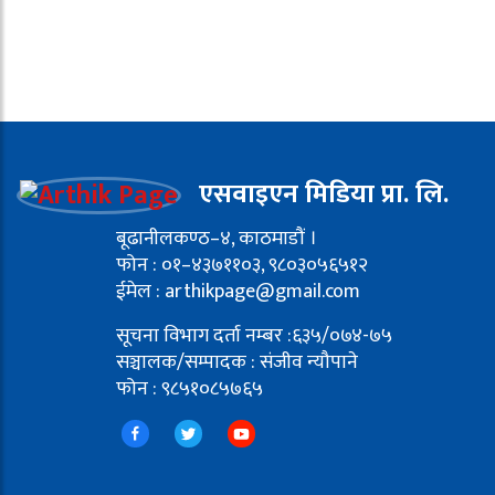
एसवाइएन मिडिया प्रा. लि.
बूढानीलकण्ठ–४, काठमाडौं ।
फोन : ०१–४३७११०३, ९८०३०५६५१२
ईमेल : arthikpage@gmail.com
सूचना विभाग दर्ता नम्बर :६३५/०७४-७५
सञ्चालक/सम्पादक : संजीव न्यौपाने
फोन : ९८५१०८५७६५