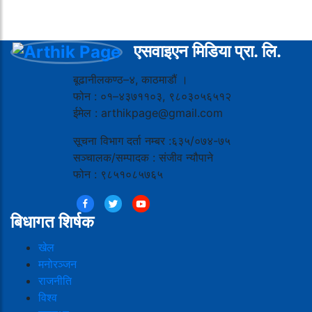
एसवाइएन मिडिया प्रा. लि.
बूढानीलकण्ठ–४, काठमाडौं ।
फोन : ०१–४३७११०३, ९८०३०५६५१२
ईमेल : arthikpage@gmail.com
सूचना विभाग दर्ता नम्बर :६३५/०७४-७५
सञ्चालक/सम्पादक : संजीव न्यौपाने
फोन : ९८५१०८५७६५
बिधागत शिर्षक
खेल
मनोरञ्जन
राजनीति
विश्व