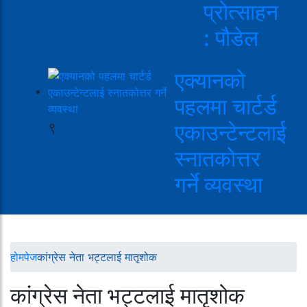
प्रोत्साहन
: पौडेल
एक्यानको
पहलमा चार्टर्ड
९
एकाउन्टेन्टलाई
स्नातकोत्तर
गर्ने व्यवस्था
होमपेज
कांग्रेस नेता भट्टलाई मातृशोक
कांग्रेस नेता भट्टलाई मातृशोक