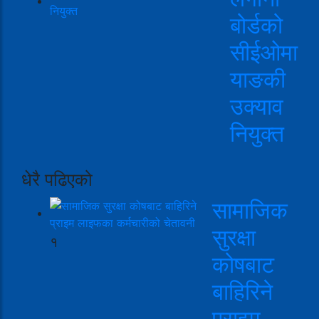
बोर्डको
सीईओमा
याङकी
उक्याव
नियुक्त
धेरै पढिएको
सामाजिक
सुरक्षा
१
कोषबाट
बाहिरिने
प्राइम