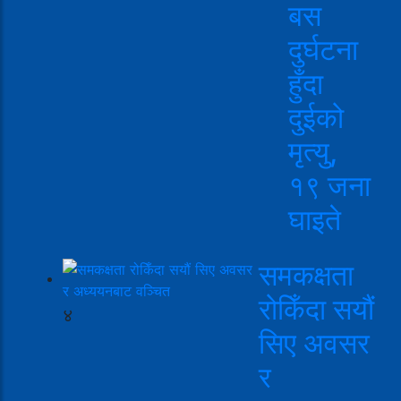
बस
दुर्घटना
हुँदा
दुईको
मृत्यु,
१९ जना
घाइते
समकक्षता
रोकिँदा सयौं
४
सिए अवसर
र