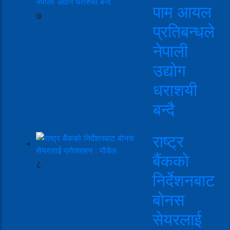
पाम आयल
७
प्रतिबन्धले
नेपाली
उद्योग
धराशयी
बन्दै
राष्ट्र
बैंकको
८
निर्देशनबाट
बोनस
सेयरलाई