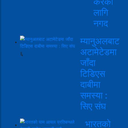
करको
लागि
नगद
म्यानुअलबाट
अटामेटेडमा
६
जाँदा
टिडिएस
दाबीमा
समस्या :
सिए संघ
भारतको