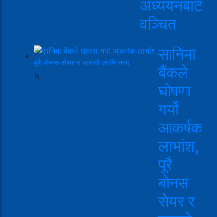
अध्ययनबाट
वञ्चित
सानिमा
बैंकले
५
घोषणा
गर्यो
आकर्षक
लाभांश,
पूरै
बोनस
सेयर र