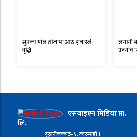
सुनको मोल तोलामा आठ हजारले
लगानी ब
वृद्धि
उक्याव न
एसवाइएन मिडिया प्रा.
लि.
बूढानीलकण्ठ–४, काठमाडौं ।