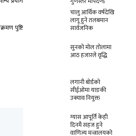
न्य प्रयोग
गुणस्तर मापदण्ड
चालु आर्थिक वर्षदेखि
लागू हुने तलबमान
रमण पुष्टि
सार्वजनिक
सुनको मोल तोलामा
आठ हजारले वृद्धि
लगानी बोर्डको
सीईओमा याङकी
उक्याव नियुक्त
ग्यास आपूर्ति केही
दिनमै सहज हुने
वाणिज्य मन्त्रालयको