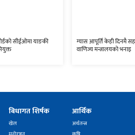
ोर्डको सीईओमा याङकी
ग्यास आपूर्ति केही दिनमै सह
ियुक्त
वाणिज्य मन्त्रालयको भनाइ
बिधागत शिर्षक
आर्थिक
खेल
अर्थतन्त्र
मनोरञ्जन
कृषि