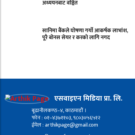
अध्ययनबाट वञ्चित
सानिमा बैंकले घोषणा गर्यो आकर्षक लाभांश,
पूरै बोनस सेयर र करको लागि नगद
एसवाइएन मिडिया प्रा. लि.
बूढानीलकण्ठ–४, काठमाडौं ।
फोन : ०१–४३७११०३, ९८०३०५६५१२
ईमेल : arthikpage@gmail.com