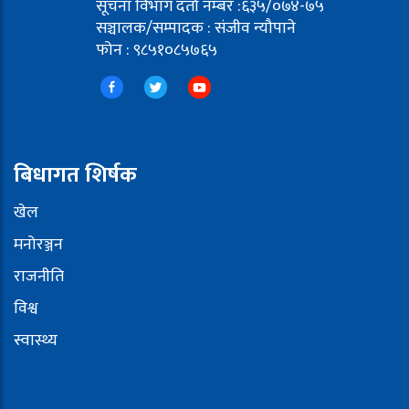
सूचना विभाग दर्ता नम्बर :६३५/०७४-७५
सञ्चालक/सम्पादक : संजीव न्यौपाने
फोन : ९८५१०८५७६५
बिधागत शिर्षक
खेल
मनोरञ्जन
राजनीति
विश्व
स्वास्थ्य