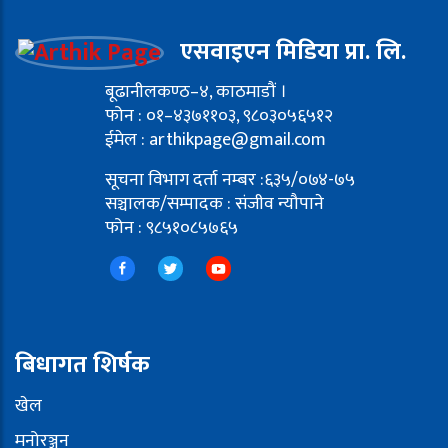
एसवाइएन मिडिया प्रा. लि.
बूढानीलकण्ठ–४, काठमाडौं ।
फोन : ०१–४३७११०३, ९८०३०५६५१२
ईमेल : arthikpage@gmail.com
सूचना विभाग दर्ता नम्बर :६३५/०७४-७५
सञ्चालक/सम्पादक : संजीव न्यौपाने
फोन : ९८५१०८५७६५
बिधागत शिर्षक
खेल
मनोरञ्जन