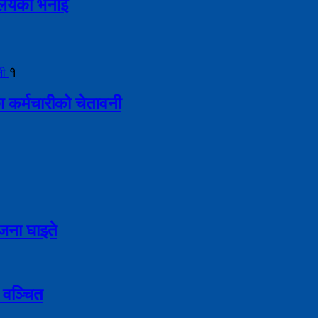
्रालयको भनाइ
१
ा कर्मचारीको चेतावनी
९ जना घाइते
 वञ्चित