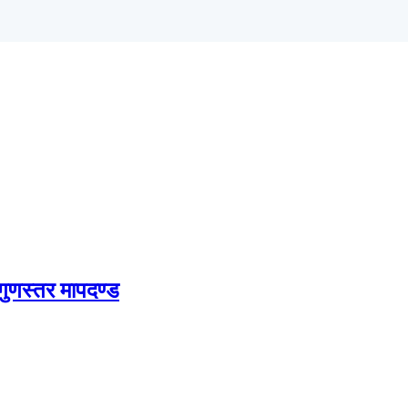
 गुणस्तर मापदण्ड