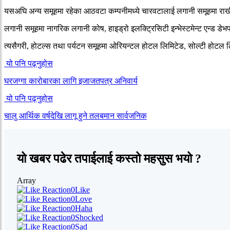
यसअघि अन्य समूहमा रहेका आठवटा कम्पनीमध्ये चारवटालाई लगानी समूहमा राखी 
लगानी समूहमा नागरिक लगानी कोष, हाइड्रो इलक्ट्रिसिटी इन्भेस्टमेन्ट एन्ड डेभ
त्यसैगरी, होटल्स तथा पर्यटन समूहमा ओरियन्टल होटल लिमिटेड, सोल्टी होटल ल
यो पनि पढ्नुहोस
घरजग्गा कारोबारका लागि इजाजतपत्र अनिवार्य
यो पनि पढ्नुहोस
चालु आर्थिक वर्षदेखि लागू हुने तलबमान सार्वजनिक
यो खबर पढेर तपाईलाई कस्तो महसुस भयो ?
Array
0
Like
0
Love
0
Haha
0
Shocked
0
Sad