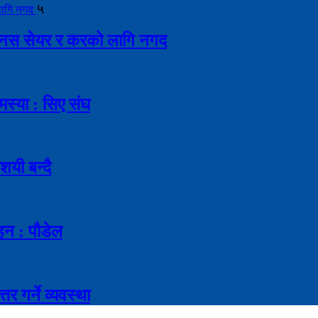
५
ै बोनस सेयर र करको लागि नगद
मस्या : सिए संघ
शयी बन्दै
ाहन : पौडेल
र गर्ने व्यवस्था