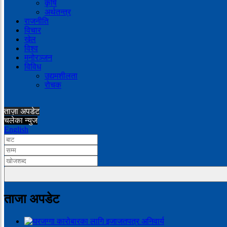
कृषि
अर्थतन्त्र
राजनीति
विचार
खेल
विश्व
मनोरञ्जन
विविध
उद्यमशीलता
रोचक
ताज़ा अपडेट
चलेका न्युज
English
ताजा अपडेट