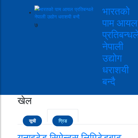
भारतको
पाम आयल
७
प्रतिबन्धल
नेपाली
उद्योग
धराशयी
बन्दै
खेल
सूची
ग्रिड
युनाइटेड सिमेन्ट्स लिमिटेडबाट