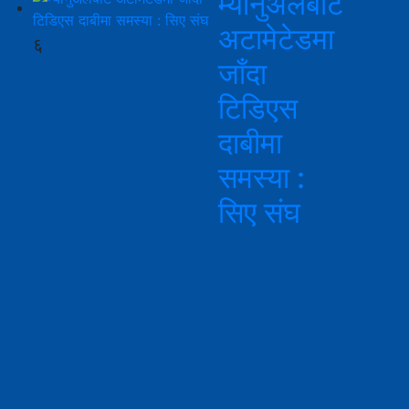
म्यानुअलबाट
अटामेटेडमा
६
जाँदा
टिडिएस
दाबीमा
समस्या :
सिए संघ