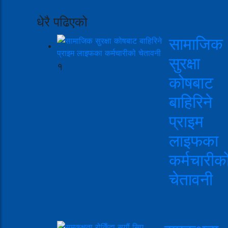
धेरै पढिएको
सामाजिक
सुरक्षा
१
कोषबाट
बाहिरिने
प्राइम
लाइफका
कर्मचारीक
चेतावनी