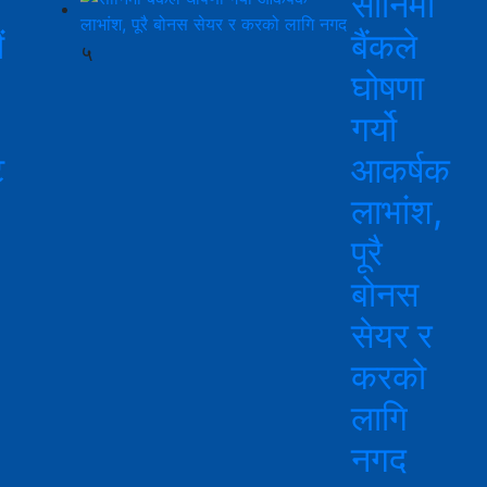
सानिमा
ं
बैंकले
५
घोषणा
गर्यो
ट
आकर्षक
लाभांश,
पूरै
बोनस
सेयर र
करको
लागि
नगद