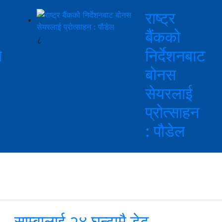
राष्ट्र
बैंकको
८
े
निर्देशनबाट
बोनस
सेयरलाई
प्रोत्साहन
: पौडेल
साम्बालाई २४ घन्टामै डेढ