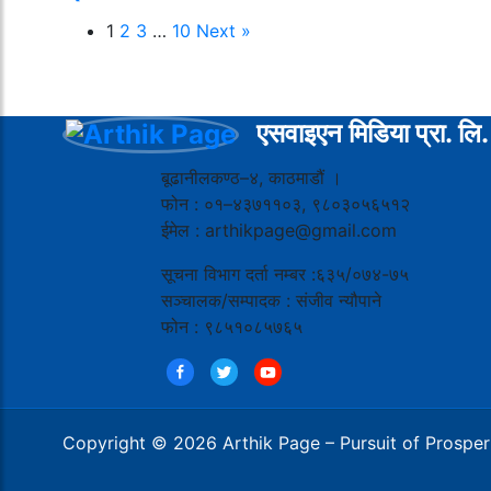
1
2
3
…
10
Next »
एसवाइएन मिडिया प्रा. लि.
बूढानीलकण्ठ–४, काठमाडौं ।
फोन : ०१–४३७११०३, ९८०३०५६५१२
ईमेल : arthikpage@gmail.com
सूचना विभाग दर्ता नम्बर :६३५/०७४-७५
सञ्चालक/सम्पादक : संजीव न्यौपाने
फोन : ९८५१०८५७६५
Copyright © 2026 Arthik Page – Pursuit of Prosperit