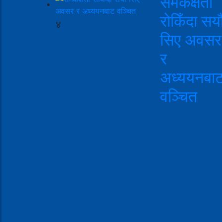
समकक्षता
रोकिँदा सयौ
४
सिए अवसर
र
अध्ययनबा
वञ्चित