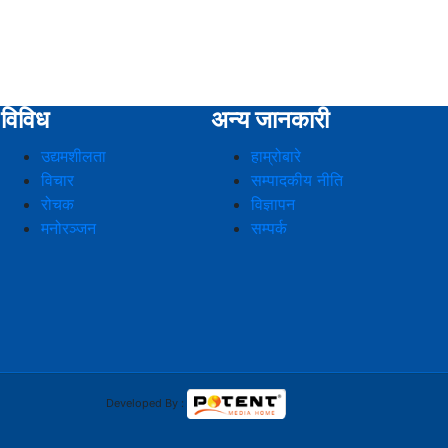
विविध
अन्य जानकारी
उद्यमशीलता
हाम्रोबारे
विचार
सम्पादकीय नीति
रोचक
विज्ञापन
मनोरञ्जन
सम्पर्क
Developed By :