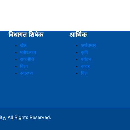
बिधागत शिर्षक
आर्थिक
खेल
अर्थतन्त्र
मनोरञ्जन
कृषि
राजनीति
पर्यटन
विश्व
बजार
स्वास्थ्य
वित्त
y, All Rights Reserved.