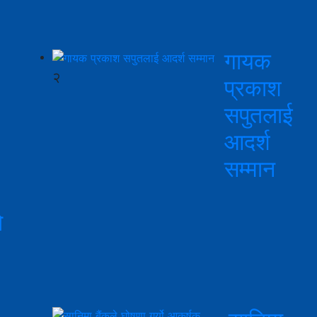
गायक
२
प्रकाश
सपुतलाई
आदर्श
सम्मान
ो