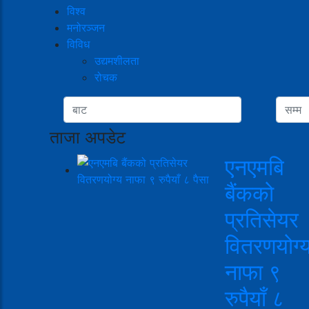
विश्व
मनोरञ्जन
विविध
उद्यमशीलता
रोचक
ताजा अपडेट
एनएमबि
बैंकको
प्रतिसेयर
वितरणयोग्
नाफा ९
रुपैयाँ ८