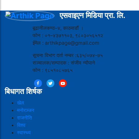
एसवाइएन मिडिया प्रा. लि.
बूढानीलकण्ठ–४, काठमाडौं ।
फोन : ०१–४३७११०३, ९८०३०५६५१२
ईमेल : arthikpage@gmail.com
सूचना विभाग दर्ता नम्बर :६३५/०७४-७५
सञ्चालक/सम्पादक : संजीव न्यौपाने
फोन : ९८५१०८५७६५
बिधागत शिर्षक
खेल
मनोरञ्जन
राजनीति
विश्व
स्वास्थ्य