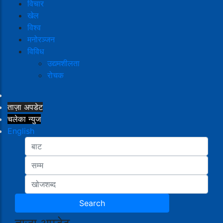
विचार
खेल
विश्व
मनोरञ्जन
विविध
उद्यमशीलता
रोचक
ताज़ा अपडेट
चलेका न्युज
English
ताजा अपडेट