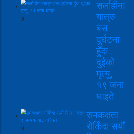
सर्लाहीमा
यात्रु
३
बस
दुर्घटना
हुँदा
दुईको
मृत्यु,
१९ जना
घाइते
समकक्षता
रोकिँदा सयौं
४