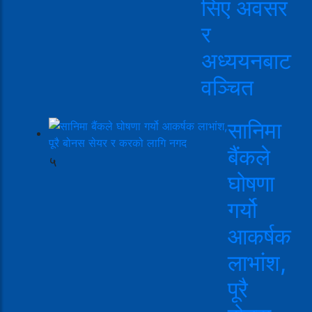
सिए अवसर
र
अध्ययनबाट
वञ्चित
सानिमा
बैंकले
५
घोषणा
गर्यो
आकर्षक
लाभांश,
पूरै