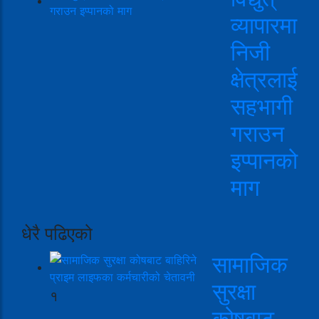
व्यापारमा
निजी
क्षेत्रलाई
सहभागी
गराउन
इप्पानको
माग
धेरै पढिएको
सामाजिक
सुरक्षा
१
कोषबाट