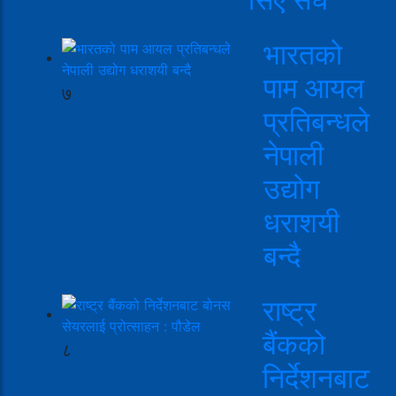
भारतको
पाम आयल
७
प्रतिबन्धले
नेपाली
उद्योग
धराशयी
बन्दै
राष्ट्र
बैंकको
८
निर्देशनबाट