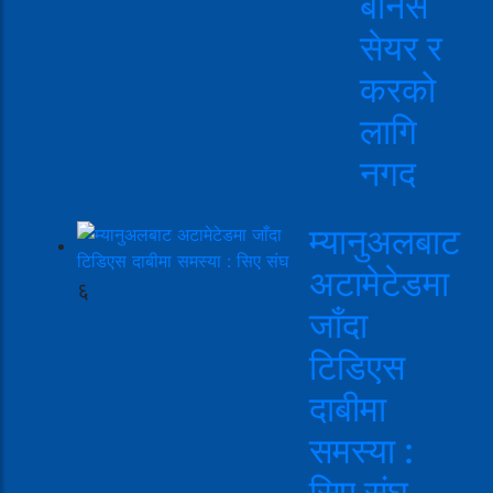
बोनस
सेयर र
करको
लागि
नगद
म्यानुअलबाट
अटामेटेडमा
६
जाँदा
टिडिएस
दाबीमा
समस्या :
सिए संघ