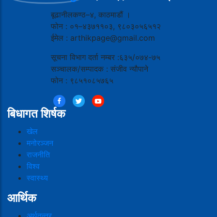
बूढानीलकण्ठ–४, काठमाडौं ।
फोन : ०१–४३७११०३, ९८०३०५६५१२
ईमेल : arthikpage@gmail.com
सूचना विभाग दर्ता नम्बर :६३५/०७४-७५
सञ्चालक/सम्पादक : संजीव न्यौपाने
फोन : ९८५१०८५७६५
बिधागत शिर्षक
खेल
मनोरञ्जन
राजनीति
विश्व
स्वास्थ्य
आर्थिक
अर्थतन्त्र