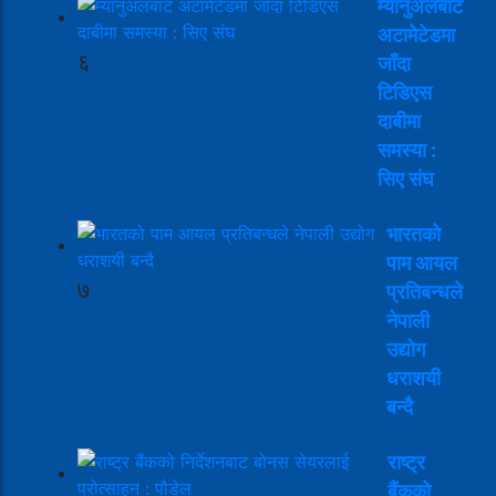
म्यानुअलबाट
अटामेटेडमा
६
जाँदा
टिडिएस
दाबीमा
समस्या :
सिए संघ
भारतको
पाम आयल
७
प्रतिबन्धले
नेपाली
उद्योग
धराशयी
बन्दै
राष्ट्र
बैंकको