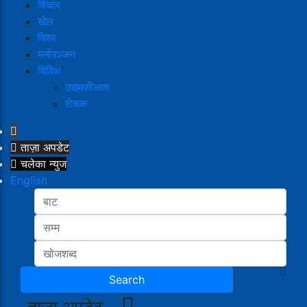
विचार
खेल
विश्व
मनोरञ्जन
विविध
उद्यमशीलता
रोचक
ताज़ा अपडेट
चलेका न्युज
English
ताजा अपडेट