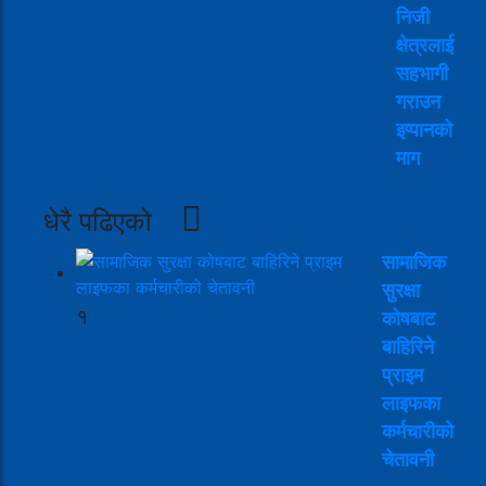
निजी
क्षेत्रलाई
सहभागी
गराउन
इप्पानको
माग
धेरै पढिएको
सामाजिक
सुरक्षा
१
कोषबाट
बाहिरिने
प्राइम
लाइफका
कर्मचारीको
चेतावनी