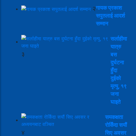
गायक प्रकाश
२
सपुतलाई आदर्श
सम्मान
सर्लाहीमा
यात्रु
३
बस
दुर्घटना
हुँदा
दुईको
मृत्यु, १९
जना
घाइते
समकक्षता
रोकिँदा सयौं
४
सिए अवसर