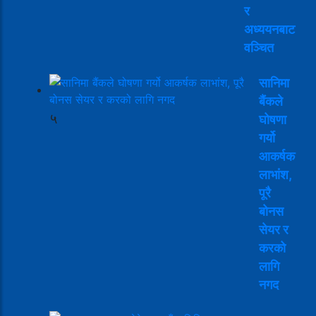
र
अध्ययनबाट
वञ्चित
सानिमा
बैंकले
५
घोषणा
गर्यो
आकर्षक
लाभांश,
पूरै
बोनस
सेयर र
करको
लागि
नगद