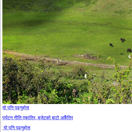
यो पनि पढ्नुहोस
पर्यटन नीति एकातिर, बजेटको बाटो अर्कैतिर
यो पनि पढ्नुहोस