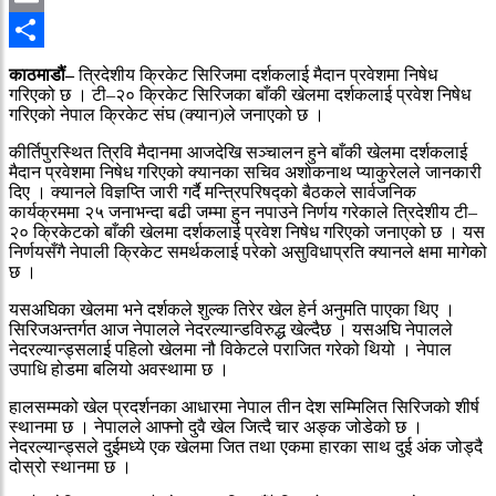
Email
Share
काठमाडौं–
त्रिदेशीय क्रिकेट सिरिजमा दर्शकलाई मैदान प्रवेशमा निषेध
गरिएको छ । टी–२० क्रिकेट सिरिजका बाँकी खेलमा दर्शकलाई प्रवेश निषेध
गरिएको नेपाल क्रिकेट संघ (क्यान)ले जनाएको छ ।
कीर्तिपुरस्थित त्रिवि मैदानमा आजदेखि सञ्चालन हुने बाँकी खेलमा दर्शकलाई
मैदान प्रवेशमा निषेध गरिएको क्यानका सचिव अशोकनाथ प्याकुरेलले जानकारी
दिए । क्यानले विज्ञप्ति जारी गर्दै मन्त्रिपरिषद्को बैठकले सार्वजनिक
कार्यक्रममा २५ जनाभन्दा बढी जम्मा हुन नपाउने निर्णय गरेकाले त्रिदेशीय टी–
२० क्रिकेटको बाँकी खेलमा दर्शकलाई प्रवेश निषेध गरिएको जनाएको छ । यस
निर्णयसँगै नेपाली क्रिकेट समर्थकलाई परेको असुविधाप्रति क्यानले क्षमा मागेको
छ ।
यसअघिका खेलमा भने दर्शकले शुल्क तिरेर खेल हेर्न अनुमति पाएका थिए ।
सिरिजअन्तर्गत आज नेपालले नेदरल्यान्डविरुद्ध खेल्दैछ । यसअघि नेपालले
नेदरल्यान्ड्सलाई पहिलो खेलमा नौ विकेटले पराजित गरेको थियो । नेपाल
उपाधि होडमा बलियो अवस्थामा छ ।
हालसम्मको खेल प्रदर्शनका आधारमा नेपाल तीन देश सम्मिलित सिरिजको शीर्ष
स्थानमा छ । नेपालले आफ्नो दुवै खेल जित्दै चार अङ्क जोडेको छ ।
नेदरल्यान्ड्सले दुईमध्ये एक खेलमा जित तथा एकमा हारका साथ दुई अंक जोड्दै
दोस्रो स्थानमा छ ।