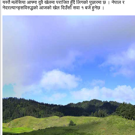
यस्तै मलेसिया आफ्ना दुवै खेलमा पराजित हुँदै लिगको पुछारमा छ । नेपाल र
नेदरल्यान्ड्सविरुद्धको आजको खेल दिउँसो सवा १ बजे हुनेछ ।