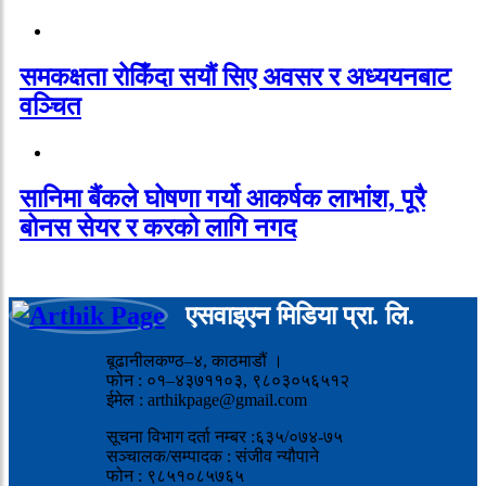
समकक्षता रोकिँदा सयौं सिए अवसर र अध्ययनबाट
वञ्चित
सानिमा बैंकले घोषणा गर्यो आकर्षक लाभांश, पूरै
बोनस सेयर र करको लागि नगद
एसवाइएन मिडिया प्रा. लि.
बूढानीलकण्ठ–४, काठमाडौं ।
फोन : ०१–४३७११०३, ९८०३०५६५१२
ईमेल : arthikpage@gmail.com
सूचना विभाग दर्ता नम्बर :६३५/०७४-७५
सञ्चालक/सम्पादक : संजीव न्यौपाने
फोन : ९८५१०८५७६५