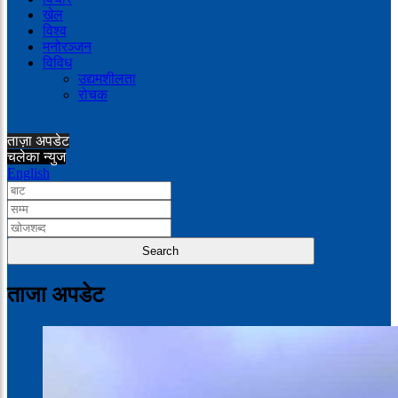
खेल
विश्व
मनोरञ्जन
विविध
उद्यमशीलता
रोचक
ताज़ा अपडेट
चलेका न्युज
English
ताजा अपडेट