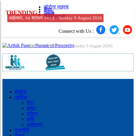
कोरोना भाइरस
सेयर
TRENDING
नेकपा
लगानी
नेपाल प्रहरी
आईतवार, २४ श्रावण २०८३ -
Sunday 9 August 2026
Connect with Us :
आईतवार, २४ श्रावण २०८३
(Sunday 9 August 2026)
होमपेज
आर्थिक
वित्त
बजार
पर्यटन
कृषि
अर्थतन्त्र
राजनीति
विचार