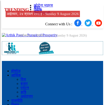
कोरोना भाइरस
सेयर
TRENDING
नेकपा
लगानी
नेपाल प्रहरी
आईतवार, २४ श्रावण २०८३ -
Sunday 9 August 2026
Connect with Us :
आईतवार, २४ श्रावण २०८३
(Sunday 9 August 2026)
होमपेज
आर्थिक
वित्त
बजार
पर्यटन
कृषि
अर्थतन्त्र
राजनीति
विचार