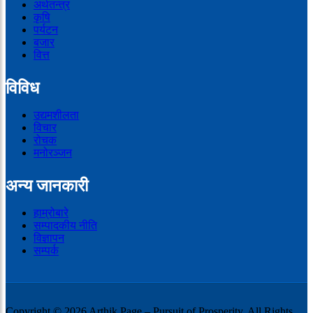
अर्थतन्त्र
कृषि
पर्यटन
बजार
वित्त
विविध
उद्यमशीलता
विचार
रोचक
मनोरञ्जन
अन्य जानकारी
हाम्रोबारे
सम्पादकीय नीति
विज्ञापन
सम्पर्क
Copyright © 2026 Arthik Page – Pursuit of Prosperity, All Rights