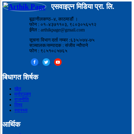
एसवाइएन मिडिया प्रा. लि.
बूढानीलकण्ठ–४, काठमाडौं ।
फोन : ०१–४३७११०३, ९८०३०५६५१२
ईमेल : arthikpage@gmail.com
सूचना विभाग दर्ता नम्बर :६३५/०७४-७५
सञ्चालक/सम्पादक : संजीव न्यौपाने
फोन : ९८५१०८५७६५
बिधागत शिर्षक
खेल
मनोरञ्जन
राजनीति
विश्व
स्वास्थ्य
आर्थिक