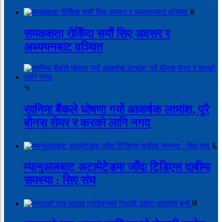
४
समकक्षता रोकिँदा सयौं सिए अवसर र
अध्ययनबाट वञ्चित
५
सानिमा बैंकले घोषणा गर्यो आकर्षक लाभांश, पूरै
बोनस सेयर र करको लागि नगद
६
म्यानुअलबाट अटामेटेडमा जाँदा टिडिएस दाबीमा
समस्या : सिए संघ
७