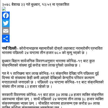
२०७८ बैशाख २२ गते बुधबार, १२:५९ मा प्रकाशित
Facebook
Twitter
Email
Share
नयाँ दिल्ली–
कोरोनाभाइरस महामारीको दोस्रो लहरबाट नराम्रोसँग प्रभावित
भारतमा पछिल्लो २४ घन्टामा तीन हजार ७८० को मृत्यु भएको छ ।
बुधबार बिहान सार्वजनिक विवरणअनुसार भारतमा कोभिड–१९ बाट कुल
संक्रमितको संख्या दुई करोड सात लाख पुगेको उल्लेख छ ।
गत मे १ तारिखमा चार लाख कोभिड–१९ संक्रमित देखिए पनि पछिल्ला दुई
दिनमा यो संख्यामा केही कमी आएको देखिएको केन्द्रीय परिवार कल्याण
मन्त्रालयले जनाएको छ । पछिल्लो २४ घन्टामा कोभिड–१९ बाट संक्रमितको
संख्या तीन लाख ८२ हजार रहेको छ ।
सरकारी विवरणमा कोभिड–१९ बाट हाल ३४ लाख ८७ हजार व्यक्ति संक्रमित
अवस्थामा रहेका छन् । साथै पछिल्लो २४ घन्टामा तीन लाख ३८ हजार व्यक्ति
संक्रमणमुक्त भएका छन् । योसहित भारतमा हालसम्म एक करोड ७० लाख
व्यक्ति कोरोना संक्रमणमुक्त भइसकेका छन् ।