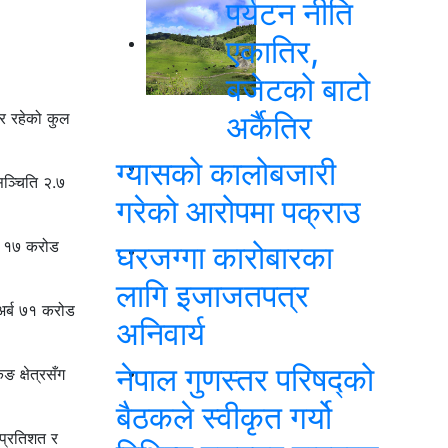
पर्यटन नीति
एकातिर,
बजेटको बाटो
र रहेको कुल
अर्कैतिर
ग्यासको कालोबजारी
ञ्चिति २.७
गरेको आरोपमा पक्राउ
्ब १७ करोड
घरजग्गा कारोबारका
लागि इजाजतपत्र
 अर्ब ७१ करोड
अनिवार्य
नेपाल गुणस्तर परिषद्को
 क्षेत्रसँग
बैठकले स्वीकृत गर्यो
 प्रतिशत र