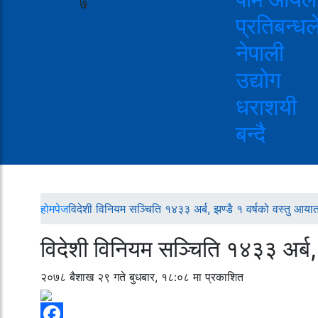
७
प्रतिबन्धल
नेपाली
उद्योग
धराशयी
बन्दै
होमपेज
विदेशी विनियम सञ्चिति १४३३ अर्ब, झण्डै १ वर्षको वस्तु आयात 
विदेशी विनियम सञ्चिति १४३३ अर्ब, झ
२०७८ बैशाख २९ गते बुधबार, १८:०८ मा प्रकाशित