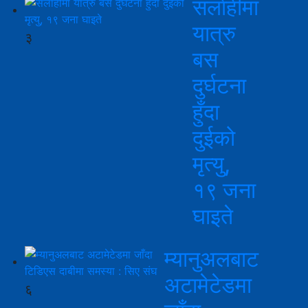
सर्लाहीमा
यात्रु
३
बस
दुर्घटना
हुँदा
दुईको
मृत्यु,
१९ जना
घाइते
म्यानुअलबाट
अटामेटेडमा
६