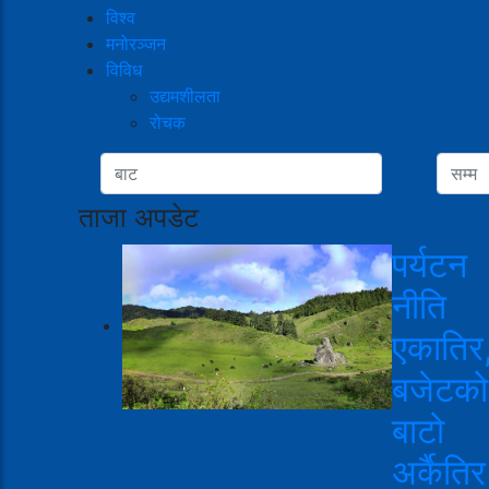
विश्व
मनोरञ्जन
विविध
उद्यमशीलता
रोचक
ताजा अपडेट
पर्यटन
नीति
एकातिर
बजेटको
बाटो
अर्कैतिर