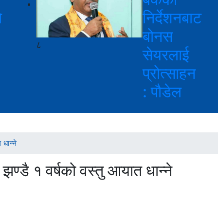
े
निर्देशनबाट
बोनस
८
सेयरलाई
प्रोत्साहन
: पौडेल
धान्ने
ण्डै १ वर्षको वस्तु आयात धान्ने