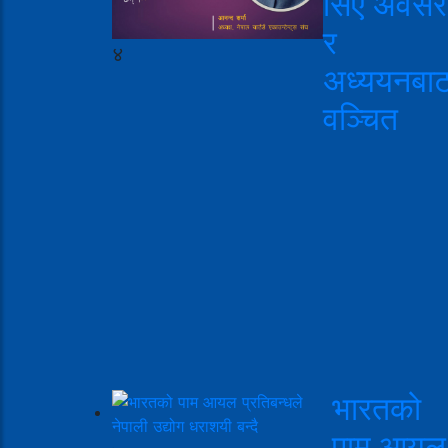
सिए अवसर
र
४
अध्ययनबा
वञ्चित
भारतको
पाम आयल