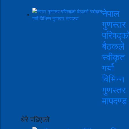
नेपाल
गुणस्तर
परिषद्क
बैठकले
स्वीकृत
गर्यो
विभिन्न
गुणस्तर
मापदण्ड
धेरै पढिएको