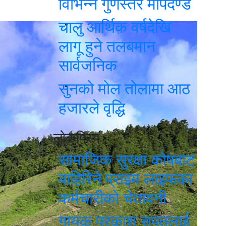
विभिन्न गुणस्तर मापदण्ड
चालु आर्थिक वर्षदेखि
लागू हुने तलबमान
सार्वजनिक
सुनको मोल तोलामा आठ
हजारले वृद्धि
लोकप्रिय
सामाजिक सुरक्षा कोषबाट
बाहिरिने प्राइम लाइफका
कर्मचारीको चेतावनी
गायक प्रकाश सपुतलाई