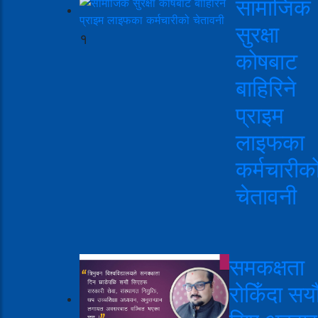
सामाजिक
सुरक्षा
१
कोषबाट
बाहिरिने
प्राइम
लाइफका
कर्मचारीक
चेतावनी
समकक्षता
रोकिँदा सयौ