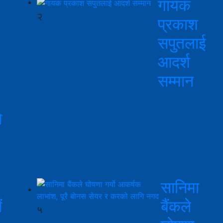
गायक
२
प्रकाश
सपुतलाई
आदर्श
सम्मान
ो
सानिमा
ं
बैंकले
५