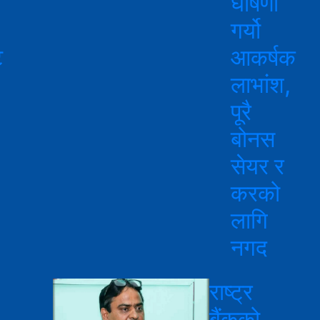
घोषणा
गर्यो
ट
आकर्षक
लाभांश,
पूरै
बोनस
सेयर र
करको
लागि
नगद
राष्ट्र
बैंकको