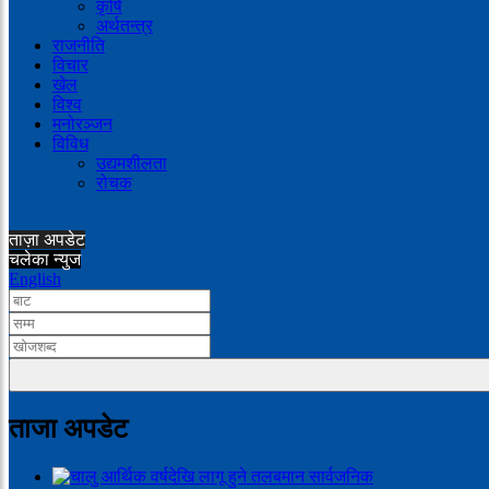
कृषि
अर्थतन्त्र
राजनीति
विचार
खेल
विश्व
मनोरञ्जन
विविध
उद्यमशीलता
रोचक
ताज़ा अपडेट
चलेका न्युज
English
ताजा अपडेट