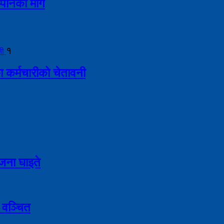
इप्पानको माग
१
ा कर्मचारीको चेतावनी
९ जना घाइते
 वञ्चित