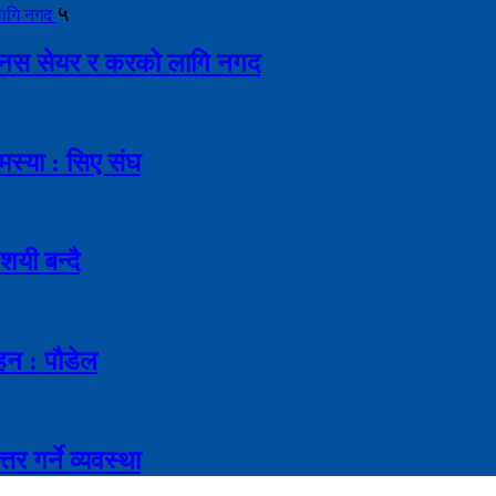
५
ै बोनस सेयर र करको लागि नगद
मस्या : सिए संघ
शयी बन्दै
ाहन : पौडेल
र गर्ने व्यवस्था