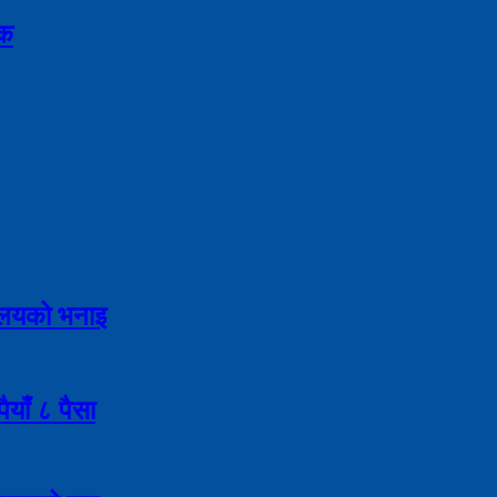
िक
्रालयको भनाइ
याँ ८ पैसा