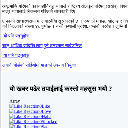
आफूमाथि गरिएको कारवाहीविरुद्ध थापाले राष्ट्रिय खेलकूद परिषद् (राखेप), 
मात्र थापालाई निलम्बन गरिएको जानकारी दिए ।
एन्फाको साधारणसभा मंगलबारदेखि सुरु भएको छ । एन्फाले मनाङ, खोटाङ र नवलपर
गर्ने जिल्लाको संख्या ४८ पुग्नेछ । यस्तै कर्णाली प्रदेश, गण्डकी प्रदेश र लुम्
यो पनि पढ्नुहोस
चालु आर्थिक वर्षदेखि लागू हुने तलबमान सार्वजनिक
यो पनि पढ्नुहोस
लगानी बोर्डको सीईओमा याङकी उक्याव नियुक्त
यो खबर पढेर तपाईलाई कस्तो महसुस भयो ?
Array
0
Like
0
Love
0
Haha
0
Shocked
0
Sad