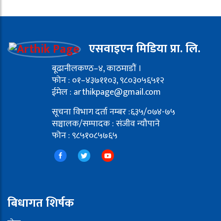
एसवाइएन मिडिया प्रा. लि.
बूढानीलकण्ठ–४, काठमाडौं ।
फोन : ०१–४३७११०३, ९८०३०५६५१२
ईमेल : arthikpage@gmail.com
सूचना विभाग दर्ता नम्बर :६३५/०७४-७५
सञ्चालक/सम्पादक : संजीव न्यौपाने
फोन : ९८५१०८५७६५
बिधागत शिर्षक