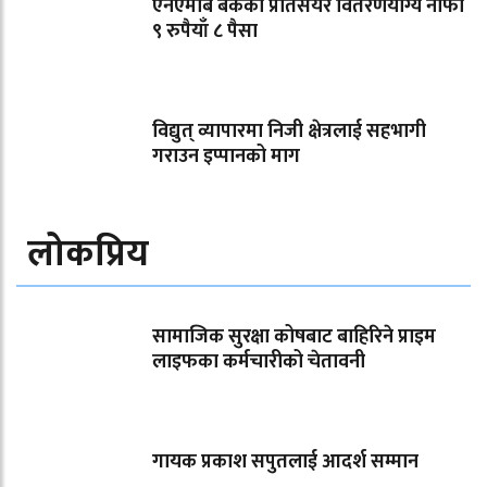
एनएमबि बैंकको प्रतिसेयर वितरणयोग्य नाफा
९ रुपैयाँ ८ पैसा
विद्युत् व्यापारमा निजी क्षेत्रलाई सहभागी
गराउन इप्पानको माग
लोकप्रिय
सामाजिक सुरक्षा कोषबाट बाहिरिने प्राइम
लाइफका कर्मचारीको चेतावनी
गायक प्रकाश सपुतलाई आदर्श सम्मान