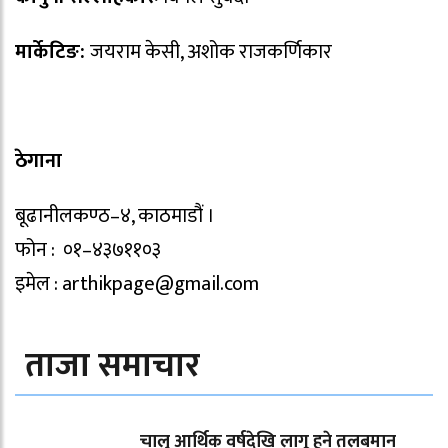
मार्केटिङ:
जयराम केसी, अशोक राजकर्णिकार
ठेगाना
बूढानीलकण्ठ–४, काठमाडौं ।
फोन : ०१–४३७११०३
इमेल : arthikpage@gmail.com
ताजा समाचार
चालु आर्थिक वर्षदेखि लागू हुने तलबमान