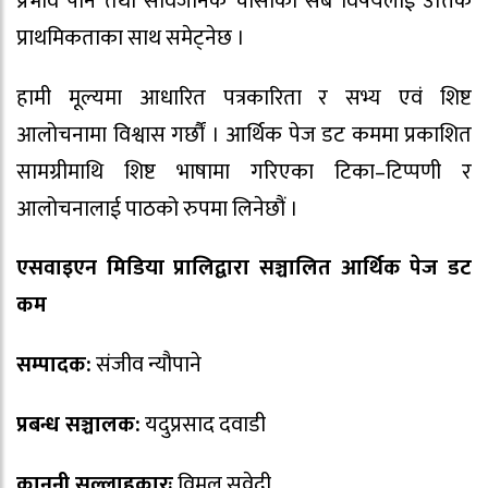
प्रभाव पार्ने तथा सार्वजनिक चासोका सबै विषयलाई उत्तिकै
प्राथमिकताका साथ समेट्नेछ ।
हामी मूल्यमा आधारित पत्रकारिता र सभ्य एवं शिष्ट
आलोचनामा विश्वास गर्छौं । आर्थिक पेज डट कममा प्रकाशित
सामग्रीमाथि शिष्ट भाषामा गरिएका टिका–टिप्पणी र
आलोचनालाई पाठको रुपमा लिनेछौं ।
एसवाइएन मिडिया प्रालिद्वारा सञ्चालित आर्थिक पेज डट
कम
सम्पादक:
संजीव न्यौपाने
प्रबन्ध सञ्चालक:
यदुप्रसाद दवाडी
कानुनी सल्लाहकारः
विमल सुवेदी