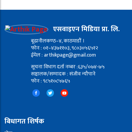
एसवाइएन मिडिया प्रा. लि.
बूढानीलकण्ठ–४, काठमाडौं ।
फोन : ०१–४३७११०३, ९८०३०५६५१२
ईमेल : arthikpage@gmail.com
सूचना विभाग दर्ता नम्बर :६३५/०७४-७५
सञ्चालक/सम्पादक : संजीव न्यौपाने
फोन : ९८५१०८५७६५
बिधागत शिर्षक