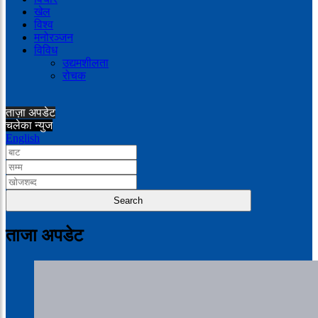
खेल
विश्व
मनोरञ्जन
विविध
उद्यमशीलता
रोचक
ताज़ा अपडेट
चलेका न्युज
English
ताजा अपडेट