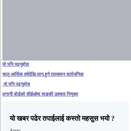
यो पनि पढ्नुहोस
चालु आर्थिक वर्षदेखि लागू हुने तलबमान सार्वजनिक
यो पनि पढ्नुहोस
लगानी बोर्डको सीईओमा याङकी उक्याव नियुक्त
यो खबर पढेर तपाईलाई कस्तो महसुस भयो ?
Array