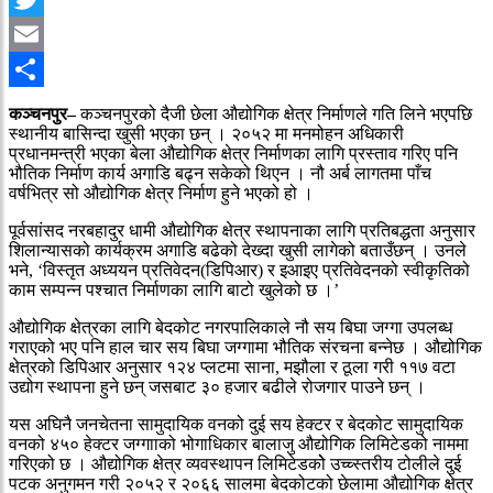
Twitter
Email
Share
कञ्चनपुर–
कञ्चनपुरको दैजी छेला औद्योगिक क्षेत्र निर्माणले गति लिने भएपछि
स्थानीय बासिन्दा खुसी भएका छन् । २०५२ मा मनमोहन अधिकारी
प्रधानमन्त्री भएका बेला औद्योगिक क्षेत्र निर्माणका लागि प्रस्ताव गरिए पनि
भौतिक निर्माण कार्य अगाडि बढ्न सकेको थिएन । नौ अर्ब लागतमा पाँच
वर्षभित्र सो औद्योगिक क्षेत्र निर्माण हुने भएको हो ।
पूर्वसांसद नरबहादुर धामी औद्योगिक क्षेत्र स्थापनाका लागि प्रतिबद्धता अनुसार
शिलान्यासको कार्यक्रम अगाडि बढेको देख्दा खुसी लागेको बताउँछन् । उनले
भने, ‘विस्तृत अध्ययन प्रतिवेदन(डिपिआर) र इआइए प्रतिवेदनको स्वीकृतिको
काम सम्पन्न पश्चात निर्माणका लागि बाटो खुलेको छ ।’
औद्योगिक क्षेत्रका लागि बेदकोट नगरपालिकाले नौ सय बिघा जग्गा उपलब्ध
गराएको भए पनि हाल चार सय बिघा जग्गामा भौतिक संरचना बन्नेछ । औद्योगिक
क्षेत्रको डिपिआर अनुसार १२४ प्लटमा साना, मझौला र ठूला गरी ११७ वटा
उद्योग स्थापना हुने छन् जसबाट ३० हजार बढीले रोजगार पाउने छन् ।
यस अघिनै जनचेतना सामुदायिक वनको दुई सय हेक्टर र बेदकोट सामुदायिक
वनको ४५० हेक्टर जग्गााको भोगाधिकार बालाजु औद्योगिक लिमिटेडको नाममा
गरिएको छ । औद्योगिक क्षेत्र व्यवस्थापन लिमिटेडकोे उच्च्स्तरीय टोलीले दुई
पटक अनुगमन गरी २०५२ र २०६६ सालमा बेदकोटको छेलामा औद्योगिक क्षेत्र