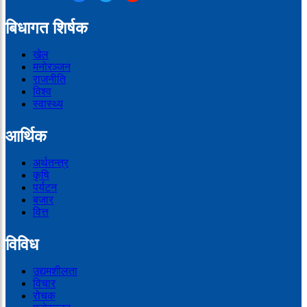
बिधागत शिर्षक
खेल
मनोरञ्जन
राजनीति
विश्व
स्वास्थ्य
आर्थिक
अर्थतन्त्र
कृषि
पर्यटन
बजार
वित्त
विविध
उद्यमशीलता
विचार
रोचक