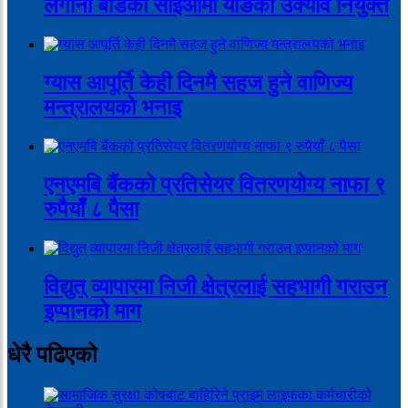
लगानी बोर्डको सीईओमा याङकी उक्याव नियुक्त
ग्यास आपूर्ति केही दिनमै सहज हुने वाणिज्य
मन्त्रालयको भनाइ
एनएमबि बैंकको प्रतिसेयर वितरणयोग्य नाफा ९
रुपैयाँ ८ पैसा
विद्युत् व्यापारमा निजी क्षेत्रलाई सहभागी गराउन
इप्पानको माग
धेरै पढिएको