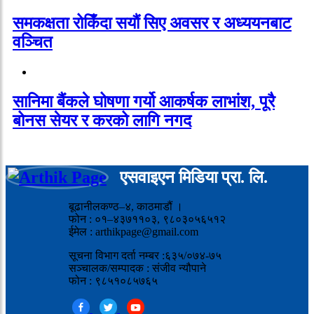
समकक्षता रोकिँदा सयौं सिए अवसर र अध्ययनबाट
वञ्चित
सानिमा बैंकले घोषणा गर्यो आकर्षक लाभांश, पूरै
बोनस सेयर र करको लागि नगद
एसवाइएन मिडिया प्रा. लि.
बूढानीलकण्ठ–४, काठमाडौं ।
फोन : ०१–४३७११०३, ९८०३०५६५१२
ईमेल : arthikpage@gmail.com
सूचना विभाग दर्ता नम्बर :६३५/०७४-७५
सञ्चालक/सम्पादक : संजीव न्यौपाने
फोन : ९८५१०८५७६५