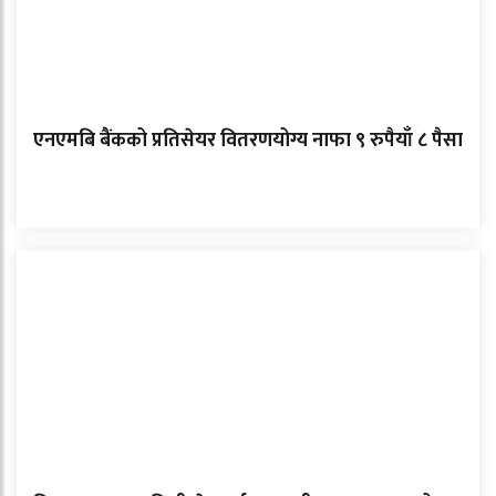
एनएमबि बैंकको प्रतिसेयर वितरणयोग्य नाफा ९ रुपैयाँ ८ पैसा