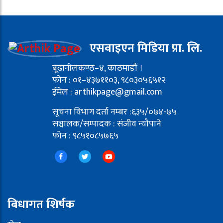
एसवाइएन मिडिया प्रा. लि.
बूढानीलकण्ठ–४, काठमाडौं ।
फोन : ०१–४३७११०३, ९८०३०५६५१२
ईमेल : arthikpage@gmail.com
सूचना विभाग दर्ता नम्बर :६३५/०७४-७५
सञ्चालक/सम्पादक : संजीव न्यौपाने
फोन : ९८५१०८५७६५
बिधागत शिर्षक