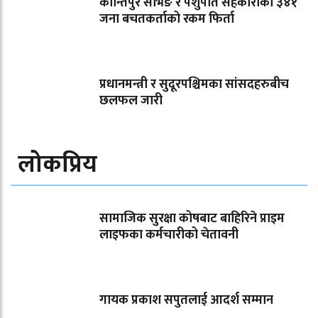
कान्तिपुर सेभिङ र पशुपति सहकारीका ३४१
जना बचतकर्ताको रकम फिर्ता
प्रधानमन्त्री र सुदूरपश्चिमका सांसदहरुबीच
छलफल जारी
लोकप्रिय
सामाजिक सुरक्षा कोषबाट बाहिरिने प्राइम
लाइफका कर्मचारीको चेतावनी
गायक प्रकाश सपुतलाई आदर्श सम्मान