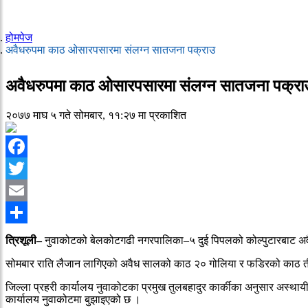
होमपेज
अवैधरुपमा काठ ओसारपसारमा संलग्न सातजना पक्राउ
अवैधरुपमा काठ ओसारपसारमा संलग्न सातजना पक्रा
२०७७ माघ ५ गते सोमबार, ११:२७ मा प्रकाशित
Facebook
Twitter
Email
Share
त्रिशूली–
नुवाकोटको बेलकोटगढी नगरपालिका–५ दुई पिपलको कोल्पुटारबाट अव
सोमबार राति लैजान लागिएको अवैध सालको काठ २० गोलिया र फडिरको काठ तीन 
जिल्ला प्रहरी कार्यालय नुवाकोटका प्रमुख तुलबहादुर कार्कीका अनुसार अस्था
कार्यालय नुवाकोटमा बुझाइएको छ ।