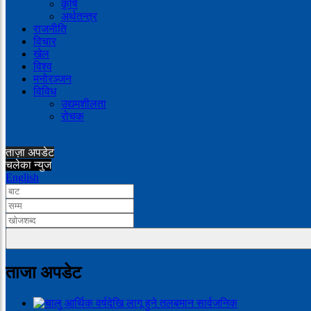
कृषि
अर्थतन्त्र
राजनीति
विचार
खेल
विश्व
मनोरञ्जन
विविध
उद्यमशीलता
रोचक
ताज़ा अपडेट
चलेका न्युज
English
ताजा अपडेट