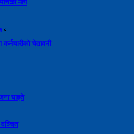
इप्पानको माग
१
ा कर्मचारीको चेतावनी
९ जना घाइते
 वञ्चित