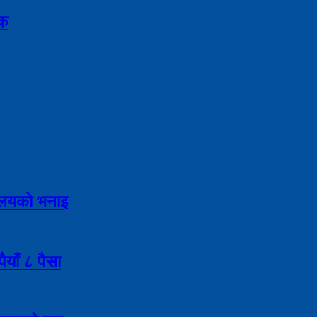
िक
्रालयको भनाइ
याँ ८ पैसा