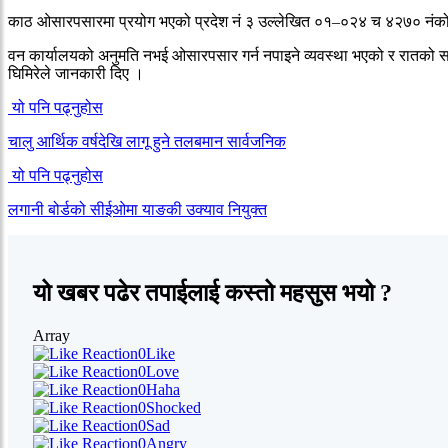
काठ ओसारपसारमा प्रयोग भएको प्रदेश नं ३ उल्लेखित ०१–०२४ च ४२७० नंको 
वन कार्यालयको अनुमति नभई ओसारपसार गर्न नपाइने व्यवस्था भएको र रातको 
घिमिरेले जानकारी दिए ।
यो पनि पढ्नुहोस
चालु आर्थिक वर्षदेखि लागू हुने तलबमान सार्वजनिक
यो पनि पढ्नुहोस
लगानी बोर्डको सीईओमा याङकी उक्याव नियुक्त
यो खबर पढेर तपाईलाई कस्तो महसुस भयो ?
Array
0
Like
0
Love
0
Haha
0
Shocked
0
Sad
0
Angry