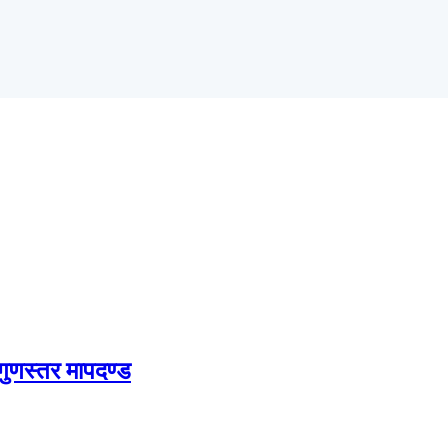
 गुणस्तर मापदण्ड