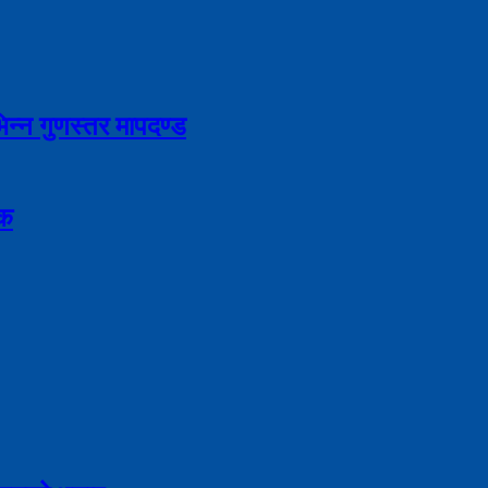
भिन्न गुणस्तर मापदण्ड
िक