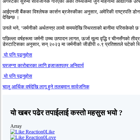
अगस्टको सुरुमा सार्वजनिक गरिएको अर्को तथ्यांकमा जुन महिनामा औद्योगिक उत्
आईएनजी बैंकका विश्लेषक कार्सन ब्रजेस्कीका अनुसार, अमेरिकी राष्ट्रपति डोनाल्
देखिन्छ ।
उनले भने, ‘जर्मनीको अर्थतन्त्र लामो समयदेखि स्थिरताको बानीमा परिसकेको छ
पछिल्ला वर्षहरूमा जर्मनी उच्च उत्पादन लागत, ऊर्जा मूल्य वृद्धि र चीनसँगको तीव
डेस्टाटिसका अनुसार, सन् २०२३ मा जर्मनीको जीडीपी ०.९ प्रतिशतले घटेको
यो पनि पढ्नुहोस
घरजग्गा कारोबारका लागि इजाजतपत्र अनिवार्य
यो पनि पढ्नुहोस
चालु आर्थिक वर्षदेखि लागू हुने तलबमान सार्वजनिक
यो खबर पढेर तपाईलाई कस्तो महसुस भयो ?
Array
0
Like
0
Love