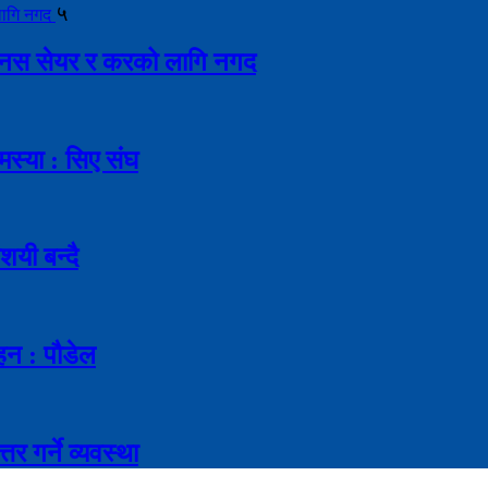
५
ै बोनस सेयर र करको लागि नगद
मस्या : सिए संघ
शयी बन्दै
ाहन : पौडेल
र गर्ने व्यवस्था