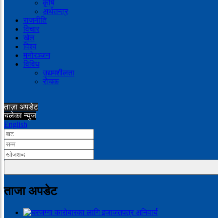
कृषि
अर्थतन्त्र
राजनीति
विचार
खेल
विश्व
मनोरञ्जन
विविध
उद्यमशीलता
रोचक
ताज़ा अपडेट
चलेका न्युज
English
ताजा अपडेट