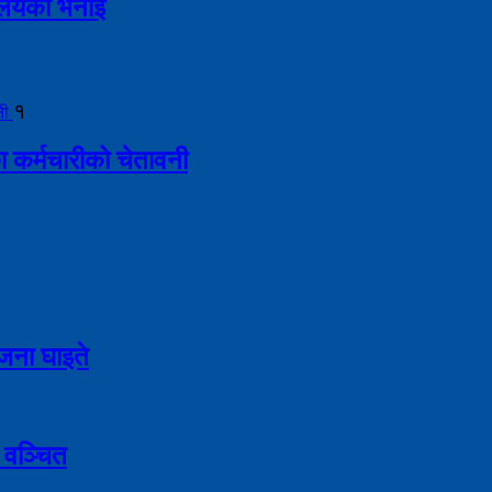
्रालयको भनाइ
१
ा कर्मचारीको चेतावनी
९ जना घाइते
 वञ्चित