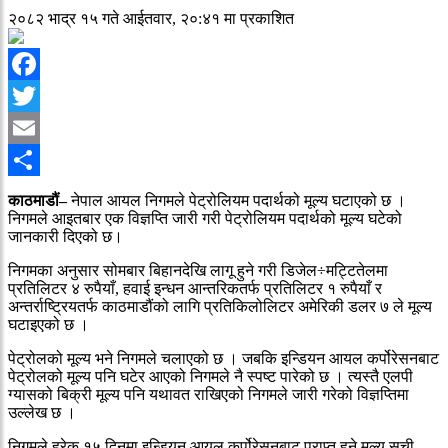
२०८२ भाद्र १५ गते आईतवार, २०:४१ मा प्रकाशित
Facebook
Twitter
Email
Share
काठमाडौं–
नेपाल आयल निगमले पेट्रोलियम पदार्थको मूल्य घटाएको छ ।
निगमले आइतबार एक विज्ञप्ति जारी गरी पेट्रोलियम पदार्थको मूल्य घटेको
जानकारी दिएको छ।
निगमका अनुसार सोमबार बिहानदेखि लागू हुने गरी डिजेल÷मट्टितेलमा
प्रतिलिटर ४ रुपैयाँ, हवाई इन्धन आन्तरिकतर्फ प्रतिलिटर १ रुपैयाँ र
अन्तर्राष्ट्रियतर्फ काठमाडौंको लागि प्रतिकिलोलिटर अमेरिकी डलर ७ ले मूल्य
घटाइएको छ ।
पेट्रोलको मूल्य भने निगमले चलाएको छ । जबकि इन्डियन आयल कर्पोरेसनबाट
पेट्रोलको मूल्य पनि घटेर आएको निगमले नै स्पष्ट पारेको छ । त्यस्तै एलपी
ग्यासको बिक्री मूल्य पनि यथावत राखिएको निगमले जारी गरेको विज्ञप्तिमा
उल्लेख छ ।
निगमले हरेक १५ दिनमा इन्डियन आयल कर्पोरेसनबाट प्राप्त हुने मूल्य सूची