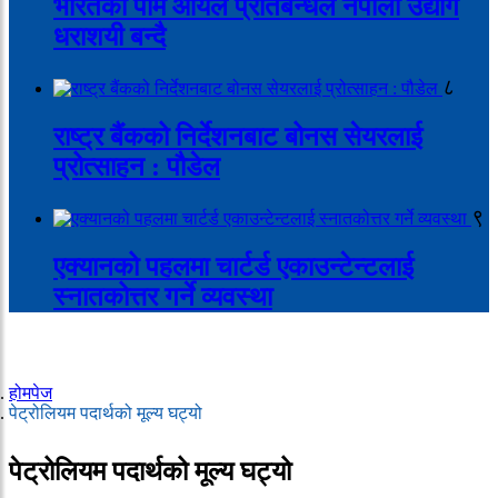
भारतको पाम आयल प्रतिबन्धले नेपाली उद्योग
धराशयी बन्दै
८
राष्ट्र बैंकको निर्देशनबाट बोनस सेयरलाई
प्रोत्साहन : पौडेल
९
एक्यानको पहलमा चार्टर्ड एकाउन्टेन्टलाई
स्नातकोत्तर गर्ने व्यवस्था
होमपेज
पेट्रोलियम पदार्थको मूल्य घट्यो
पेट्रोलियम पदार्थको मूल्य घट्यो