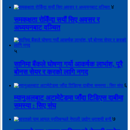
४
समकक्षता रोकिँदा सयौं सिए अवसर र
अध्ययनबाट वञ्चित
५
सानिमा बैंकले घोषणा गर्यो आकर्षक लाभांश, पूरै
बोनस सेयर र करको लागि नगद
६
म्यानुअलबाट अटामेटेडमा जाँदा टिडिएस दाबीमा
समस्या : सिए संघ
७