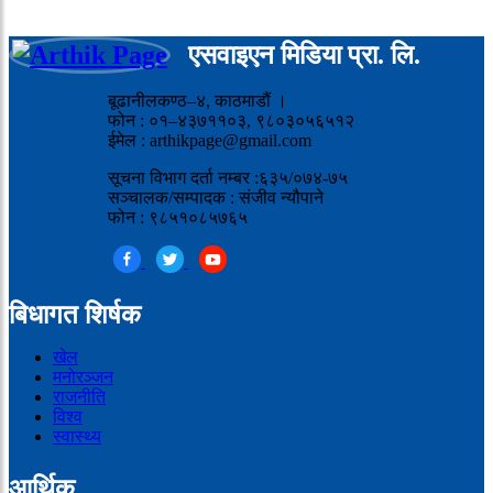
एसवाइएन मिडिया प्रा. लि.
बूढानीलकण्ठ–४, काठमाडौं ।
फोन : ०१–४३७११०३, ९८०३०५६५१२
ईमेल : arthikpage@gmail.com
सूचना विभाग दर्ता नम्बर :६३५/०७४-७५
सञ्चालक/सम्पादक : संजीव न्यौपाने
फोन : ९८५१०८५७६५
बिधागत शिर्षक
खेल
मनोरञ्जन
राजनीति
विश्व
स्वास्थ्य
आर्थिक