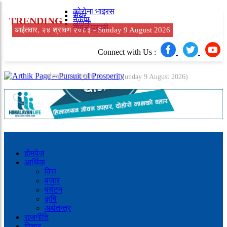
कोरोना भाइरस
सेयर
TRENDING
नेकपा
लगानी
नेपाल प्रहरी
आईतवार, २४ श्रावण २०८३ -
Sunday 9 August 2026
Connect with Us :
आईतवार, २४ श्रावण २०८३
(Sunday 9 August 2026)
होमपेज
आर्थिक
वित्त
बजार
पर्यटन
कृषि
अर्थतन्त्र
राजनीति
विचार