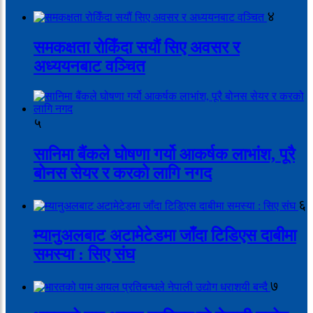
४
समकक्षता रोकिँदा सयौं सिए अवसर र
अध्ययनबाट वञ्चित
५
सानिमा बैंकले घोषणा गर्यो आकर्षक लाभांश, पूरै
बोनस सेयर र करको लागि नगद
६
म्यानुअलबाट अटामेटेडमा जाँदा टिडिएस दाबीमा
समस्या : सिए संघ
७