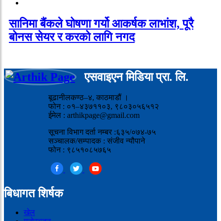
सानिमा बैंकले घोषणा गर्यो आकर्षक लाभांश, पूरै
बोनस सेयर र करको लागि नगद
एसवाइएन मिडिया प्रा. लि.
बूढानीलकण्ठ–४, काठमाडौं ।
फोन : ०१–४३७११०३, ९८०३०५६५१२
ईमेल : arthikpage@gmail.com
सूचना विभाग दर्ता नम्बर :६३५/०७४-७५
सञ्चालक/सम्पादक : संजीव न्यौपाने
फोन : ९८५१०८५७६५
बिधागत शिर्षक
खेल