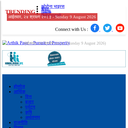
कोरोना भाइरस
सेयर
TRENDING
नेकपा
लगानी
नेपाल प्रहरी
आईतवार, २४ श्रावण २०८३ -
Sunday 9 August 2026
Connect with Us :
आईतवार, २४ श्रावण २०८३
(Sunday 9 August 2026)
होमपेज
आर्थिक
वित्त
बजार
पर्यटन
कृषि
अर्थतन्त्र
राजनीति
विचार