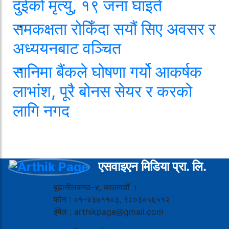
दुईको मृत्यु, १९ जना घाइते
समकक्षता रोकिँदा सयौं सिए अवसर र
अध्ययनबाट वञ्चित
सानिमा बैंकले घोषणा गर्यो आकर्षक
लाभांश, पूरै बोनस सेयर र करको
लागि नगद
एसवाइएन मिडिया प्रा. लि.
बूढानीलकण्ठ–४, काठमाडौं ।
फोन : ०१–४३७११०३, ९८०३०५६५१२
ईमेल : arthikpage@gmail.com