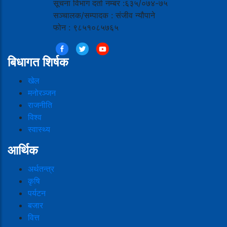
सूचना विभाग दर्ता नम्बर :६३५/०७४-७५
सञ्चालक/सम्पादक : संजीव न्यौपाने
फोन : ९८५१०८५७६५
बिधागत शिर्षक
खेल
मनोरञ्जन
राजनीति
विश्व
स्वास्थ्य
आर्थिक
अर्थतन्त्र
कृषि
पर्यटन
बजार
वित्त