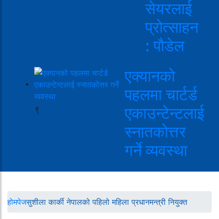
सेयरलाई
प्रोत्साहन
: पौडेल
एक्यानको
पहलमा चार्टर्ड
९
एकाउन्टेन्टलाई
स्नातकोत्तर
गर्ने व्यवस्था
होमपेज
सुशीला कार्की नेपालको पहिलो महिला प्रधानमन्त्री नियुक्त