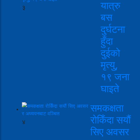
यात्रु
३
बस
दुर्घटना
हुँदा
दुईको
मृत्यु,
१९ जना
घाइते
समकक्षता
रोकिँदा सयौं
४
सिए अवसर