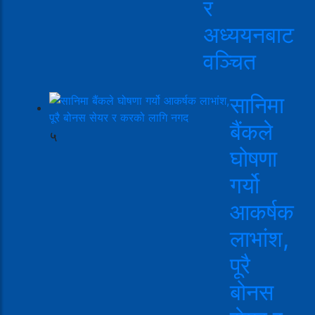
र
अध्ययनबाट
वञ्चित
सानिमा
बैंकले
५
घोषणा
गर्यो
आकर्षक
लाभांश,
पूरै
बोनस