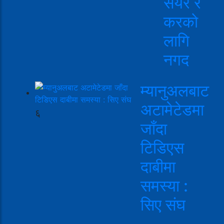
सेयर र
करको
लागि
नगद
म्यानुअलबाट
अटामेटेडमा
६
जाँदा
टिडिएस
दाबीमा
समस्या :
सिए संघ