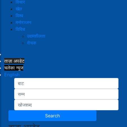
विचार
खेल
विश्व
मनोरञ्जन
विविध
उद्यमशीलता
रोचक
ताज़ा अपडेट
चलेका न्युज
English
ताजा अपडेट