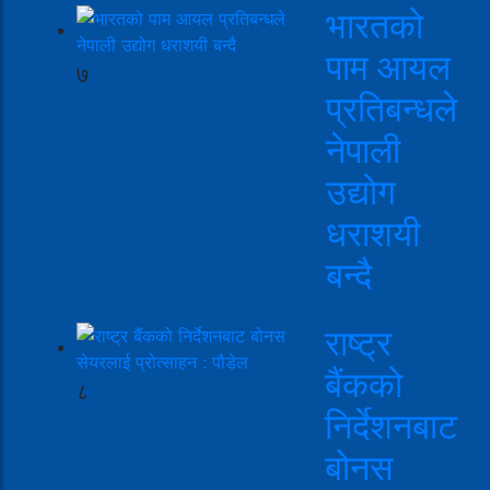
भारतको
पाम आयल
७
प्रतिबन्धले
नेपाली
उद्योग
धराशयी
बन्दै
राष्ट्र
बैंकको
८
निर्देशनबाट
बोनस