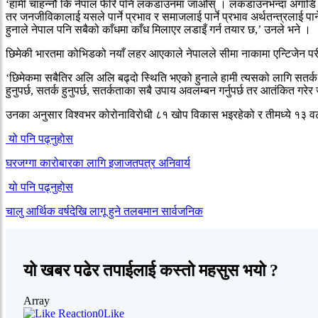
‘हामी चाहन्नौं कि नेपाल फेरि पनि लकडाउनमा जाओस् । लकडाउनभन्दा अगाडि ज
तर जनजीविकालाई यसले पार्ने प्रभाव र समाजलाई पार्ने प्रभाव अर्थतन्त्रलाई पार
हुनाले नेपाल पनि सबैको काँधमा काँध मिलाएर लडाइँ गर्न तयार छ,’ उनले भने ।
छिमेकी भारतमा कोभिडको नयाँ लहर आएकाले नेपालले सीमा नाकामा एन्टिजेन परीक्
‘छिमेकमा सबैतिर अलि अलि बढ्दो स्थिति भएको हुनाले हामी त्यसको लागि सतर्क छ
हुनुपर्छ, सतर्क हुनुपर्छ, सतर्कताका सबै उपाय अवलम्बन गर्नुपर्छ तर आतंकित गरेर ज
उनका अनुसार विश्वभर कोरोनाविरोधी ८१ खोप विकास भइरहेको र तीमध्ये १३ वट
यो पनि पढ्नुहोस
घरजग्गा कारोबारका लागि इजाजतपत्र अनिवार्य
यो पनि पढ्नुहोस
चालु आर्थिक वर्षदेखि लागू हुने तलबमान सार्वजनिक
यो खबर पढेर तपाईलाई कस्तो महसुस भयो ?
Array
0
Like