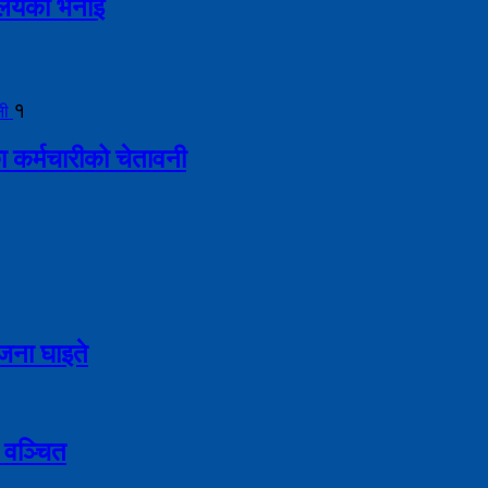
्रालयको भनाइ
१
ा कर्मचारीको चेतावनी
९ जना घाइते
 वञ्चित