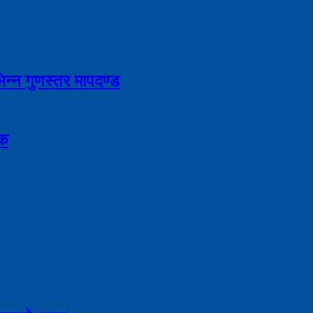
भिन्न गुणस्तर मापदण्ड
िक