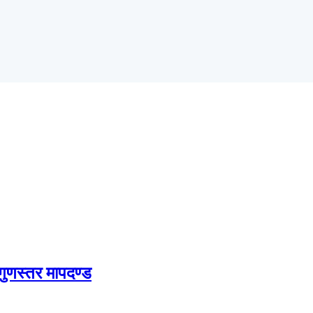
 गुणस्तर मापदण्ड