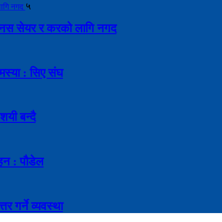
५
ै बोनस सेयर र करको लागि नगद
मस्या : सिए संघ
शयी बन्दै
ाहन : पौडेल
र गर्ने व्यवस्था