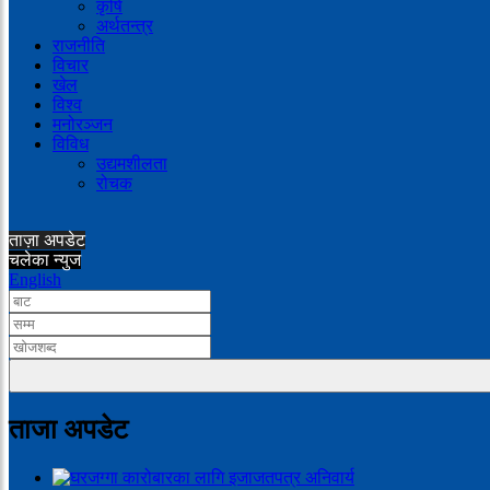
कृषि
अर्थतन्त्र
राजनीति
विचार
खेल
विश्व
मनोरञ्जन
विविध
उद्यमशीलता
रोचक
ताज़ा अपडेट
चलेका न्युज
English
ताजा अपडेट