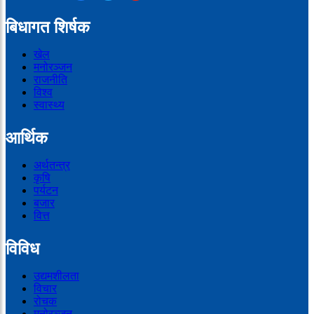
बिधागत शिर्षक
खेल
मनोरञ्जन
राजनीति
विश्व
स्वास्थ्य
आर्थिक
अर्थतन्त्र
कृषि
पर्यटन
बजार
वित्त
विविध
उद्यमशीलता
विचार
रोचक
मनोरञ्जन