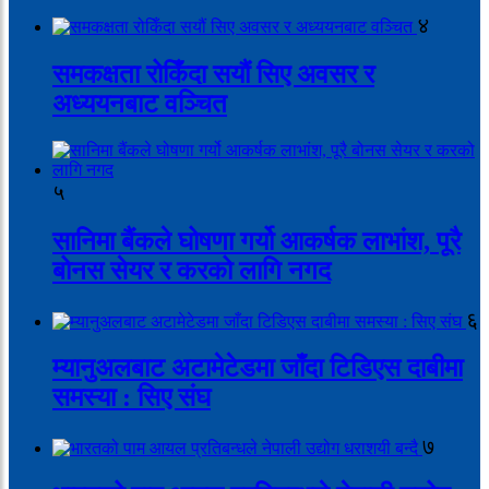
४
समकक्षता रोकिँदा सयौं सिए अवसर र
अध्ययनबाट वञ्चित
५
सानिमा बैंकले घोषणा गर्यो आकर्षक लाभांश, पूरै
बोनस सेयर र करको लागि नगद
६
म्यानुअलबाट अटामेटेडमा जाँदा टिडिएस दाबीमा
समस्या : सिए संघ
७