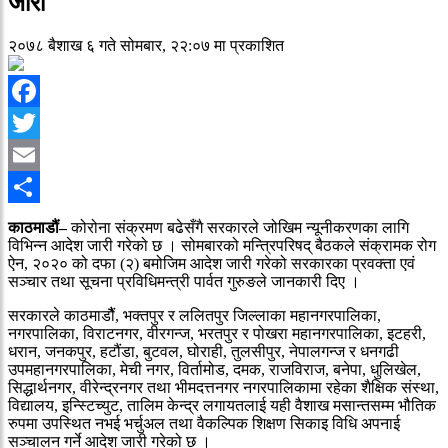
जारी
२०७८ बैशाख ६ गते सोमबार, २२:०७ मा प्रकाशित
Facebook
Twitter
Email
Share
काठमाडौं–
कोरोना संक्रमण बढेसँगै सरकारले जोखिम न्यूनीकरणका लागि
विभिन्न आदेश जारी गरेको छ । सोमबारको मन्त्रिपरिषद् बैठकले संक्रामक रोग
ऐन, २०२० को दफा (२) बमोजिम आदेश जारी गरेको सरकारका प्रवक्ता एवं
सञ्चार तथा सूचना प्रविधिमन्त्री पार्वत गुरुङले जानकारी दिए ।
सरकारले काठमाडौैं, भक्तपुर र ललितपुर जिल्लाका महानगरपालिका,
नगरपालिका, विराटनगर, वीरगन्ज, भरतपुर र पोखरा महानगरपालिका, इटहरी,
धरान, जनकपुर, हटौंडा, बुटवल, घोराही, तुलसीपुर, नेपालगन्ज र धनगढी
उपमहानगरपालिका, मेची नगर, विर्तामोड, दमक, राजविराज, बनेपा, धुलिखेल,
सिद्धार्थनगर, वीरेन्द्रनगर तथा भीमदत्तनगर नगरपालिकामा रहेका शैक्षिक संस्था,
विद्यालय, इन्स्टिच्युट, तालिम केन्द्र लगायतलाई यही वैशाख मसान्तसम्म भौतिक
रुपमा उपस्थित नभई भर्चुअल तथा वैकल्पिक शिक्षण सिकाइ विधि अपनाई
सञ्चालन गर्ने आदेश जारी गरेको छ ।