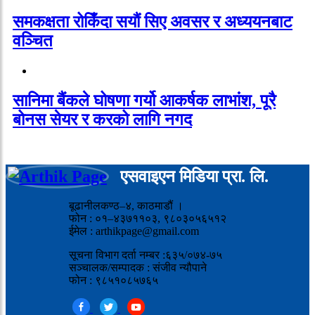
समकक्षता रोकिँदा सयौं सिए अवसर र अध्ययनबाट
वञ्चित
सानिमा बैंकले घोषणा गर्यो आकर्षक लाभांश, पूरै
बोनस सेयर र करको लागि नगद
एसवाइएन मिडिया प्रा. लि.
बूढानीलकण्ठ–४, काठमाडौं ।
फोन : ०१–४३७११०३, ९८०३०५६५१२
ईमेल : arthikpage@gmail.com
सूचना विभाग दर्ता नम्बर :६३५/०७४-७५
सञ्चालक/सम्पादक : संजीव न्यौपाने
फोन : ९८५१०८५७६५