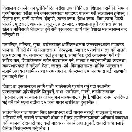
विद्यालय र कलेजका पूर्वनिर्धारित परीक्षा तथा चिकित्सा शिक्षाका सबै किसिमका
प्रयोगात्मक परीक्षा भने जनस्वास्थ्यका मापदण्ड पालना गरी सञ्चालन हुनेछन् ।
सिनेमा हल, पार्टी प्यालेस, दोहोरी, डान्स क्लब, हेल्थ क्लब, जिम खाना, पौडी
पोखरी, फुटसल, आमसभा, जुलुस, हाटबजार, रंगशालामा हुने दर्शकसहितका
खेल र मानिसको भीडभाड हुने सबै प्रकारका कार्य पनि वैशाख मसान्तसम्म बन्द
गरिएको छ ।
मठमन्दिर, मस्जिद, गुम्बा, चर्चलगायत धार्मिकस्थलमा जनस्वास्थ्यका मापदण्ड
पालना गर्ने गरी वैशाख मसान्तसम्म नित्यपूजा, ध्यान र प्रार्थना मात्र गर्न पाउने,
एक पटकमा २५ जनाभन्दा बढी हुन नहुने, सामाजिक दुरी अवलम्बन गर्ने गरी
सपिङ मल, डिपार्टमेन्टल स्टोर सञ्चालन गर्ने, मास्क र साबुनपानीको व्यवस्था
व्यवस्थापकले नै गर्नुपर्ने, मेला, जात्रा, पर्व, विवाहलगायत धार्मिक अनुष्ठान र
मलामीलगायत धार्मिक तथा परम्परागत कार्यक्रममा २५ जनाभन्दा बढी सहभागी
हुन पाइने छैन ।
विवाह वा व्रतबन्धका लागि पार्टी प्यालेसको प्रयोग गर्नु पर्दा स्थानीय
प्रशासनको पूर्वस्वीकृति लिनुपर्ने, सभा, सम्मेलन, गोष्ठी, तालीमलगायत
क्रियाकलाप सञ्चालन गर्दा भर्चुअल माध्यमबाट गर्नुपर्ने, भौतिक रुपमा उपस्थित
भई गर्नै पर्ने भएमा बढीमा २५ जना मात्र उपस्थित हुनुपर्नेछ ।
सार्वजनिक यातायातमा सिट क्षमताभन्दा बढी यात्रु नराख्ने, यात्रुलाई मास्क
अनिवार्य गर्ने, सवारी साधनको ढोका र भित्र स्यानिटाइजरको अनिवार्य व्यवस्था
गर्ने, चालक र सवारी चालकले मास्क अनिवार्य लगाउनुपर्ने, सवारी सधानलाई
दैनिक निसंक्रमण गर्नुपर्नेछ ।