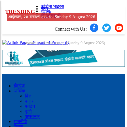
कोरोना भाइरस
सेयर
TRENDING
नेकपा
लगानी
नेपाल प्रहरी
आईतवार, २४ श्रावण २०८३ -
Sunday 9 August 2026
Connect with Us :
आईतवार, २४ श्रावण २०८३
(Sunday 9 August 2026)
होमपेज
आर्थिक
वित्त
बजार
पर्यटन
कृषि
अर्थतन्त्र
राजनीति
विचार