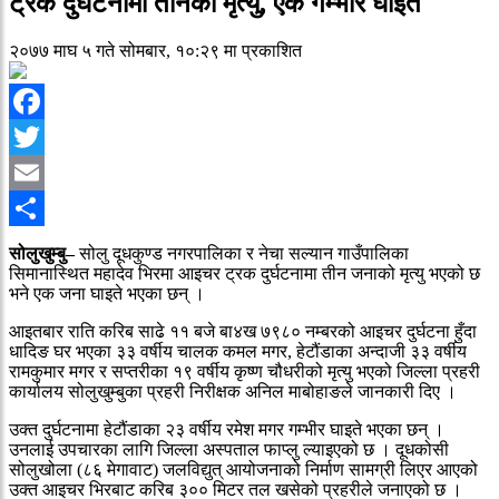
ट्रक दुर्घटनामा तीनको मृत्यु, एक गम्भीर घाइते
२०७७ माघ ५ गते सोमबार, १०:२९ मा प्रकाशित
Facebook
Twitter
Email
Share
सोलुखुम्बु–
सोलु दूधकुण्ड नगरपालिका र नेचा सल्यान गाउँपालिका
सिमानास्थित महादेव भिरमा आइचर ट्रक दुर्घटनामा तीन जनाको मृत्यु भएको छ
भने एक जना घाइते भएका छन् ।
आइतबार राति करिब साढे ११ बजे बा४ख ७९८० नम्बरको आइचर दुर्घटना हुँदा
धादिङ घर भएका ३३ वर्षीय चालक कमल मगर, हेटौंडाका अन्दाजी ३३ वर्षीय
रामकुमार मगर र सप्तरीका १९ वर्षीय कृष्ण चौधरीको मृत्यु भएको जिल्ला प्रहरी
कार्यालय सोलुखुम्बुका प्रहरी निरीक्षक अनिल माबोहाङले जानकारी दिए ।
उक्त दुर्घटनामा हेटौंडाका २३ वर्षीय रमेश मगर गम्भीर घाइते भएका छन् ।
उनलाई उपचारका लागि जिल्ला अस्पताल फाप्लु ल्याइएको छ । दूधकोसी
सोलुखोला (८६ मेगावाट) जलविद्युत् आयोजनाको निर्माण सामग्री लिएर आएको
उक्त आइचर भिरबाट करिब ३०० मिटर तल खसेको प्रहरीले जनाएको छ ।