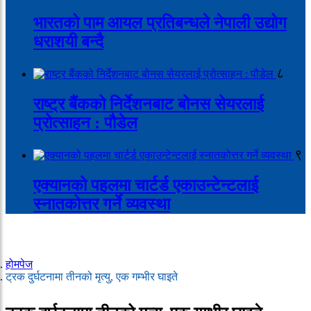
भारतको पाम आयल प्रतिबन्धले नेपाली उद्योग
धराशयी बन्दै
८
राष्ट्र बैंकको निर्देशनबाट बोनस सेयरलाई
प्रोत्साहन : पौडेल
९
एक्यानको पहलमा चार्टर्ड एकाउन्टेन्टलाई
स्नातकोत्तर गर्ने व्यवस्था
होमपेज
ट्रक दुर्घटनामा तीनको मृत्यु, एक गम्भीर घाइते