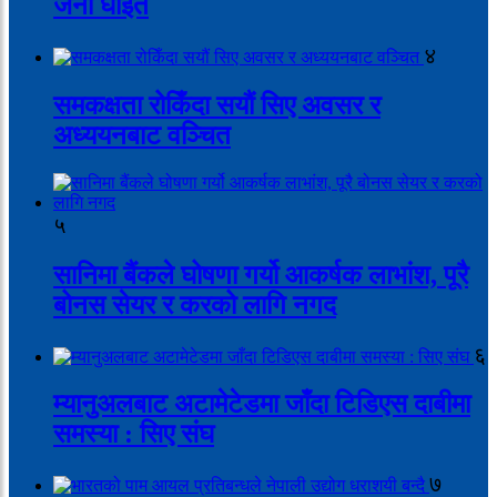
जना घाइते
४
समकक्षता रोकिँदा सयौं सिए अवसर र
अध्ययनबाट वञ्चित
५
सानिमा बैंकले घोषणा गर्यो आकर्षक लाभांश, पूरै
बोनस सेयर र करको लागि नगद
६
म्यानुअलबाट अटामेटेडमा जाँदा टिडिएस दाबीमा
समस्या : सिए संघ
७