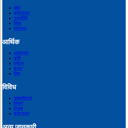
खेल
मनोरञ्जन
राजनीति
विश्व
स्वास्थ्य
आर्थिक
अर्थतन्त्र
कृषि
पर्यटन
बजार
वित्त
विविध
उद्यमशीलता
विचार
रोचक
मनोरञ्जन
अन्य जानकारी