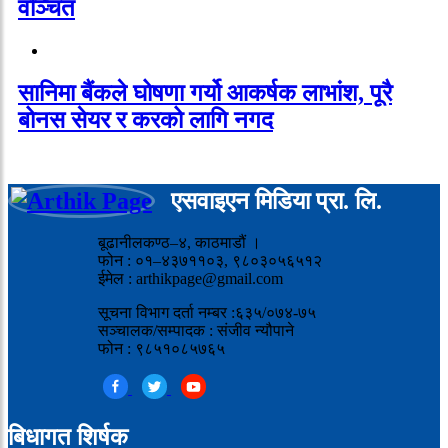
वञ्चित
सानिमा बैंकले घोषणा गर्यो आकर्षक लाभांश, पूरै
बोनस सेयर र करको लागि नगद
एसवाइएन मिडिया प्रा. लि.
बूढानीलकण्ठ–४, काठमाडौं ।
फोन : ०१–४३७११०३, ९८०३०५६५१२
ईमेल : arthikpage@gmail.com
सूचना विभाग दर्ता नम्बर :६३५/०७४-७५
सञ्चालक/सम्पादक : संजीव न्यौपाने
फोन : ९८५१०८५७६५
बिधागत शिर्षक