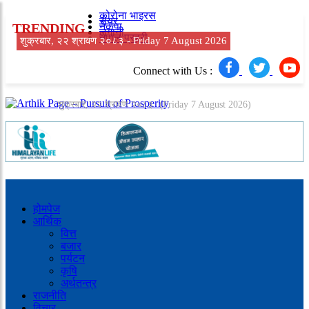
कोरोना भाइरस
सेयर
TRENDING
नेकपा
लगानी
नेपाल प्रहरी
शुक्रबार, २२ श्रावण २०८३ -
Friday 7 August 2026
Connect with Us :
शुक्रबार, २२ श्रावण २०८३
(Friday 7 August 2026)
होमपेज
आर्थिक
वित्त
बजार
पर्यटन
कृषि
अर्थतन्त्र
राजनीति
विचार