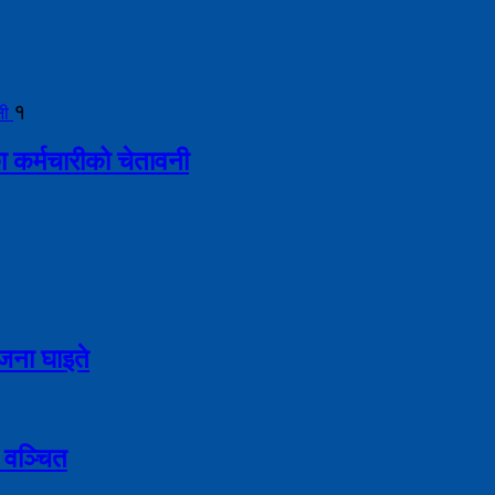
१
ा कर्मचारीको चेतावनी
९ जना घाइते
 वञ्चित