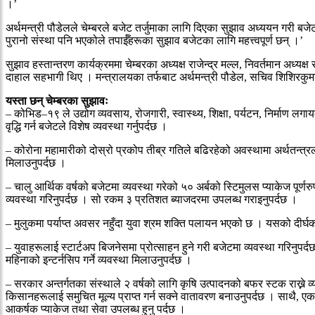
।’
अर्थमन्त्री पौडेलले चेम्बरले बजेट तर्जुमाका लागि दिएका सुझाव अध्ययन गरी बजेटमा स
पुरानो संस्था पनि भएकोले तपाईँहरूका सुझाव बजेटका लागि महत्त्वपूर्ण छन् ।’
सुझाव हस्तान्तरण कार्यक्रममा चेम्बरका अध्यक्ष राजेन्द्र मल्ल, निवर्तमान अध्यक्
दाहाल सहभागी थिए । मन्त्रालयका तर्फबाट अर्थमन्त्री पौडेल, सचिव शिशिरक
यस्ता छन् चेम्बरका सुझावः
– कोभिड–१९ ले उद्योग व्यवसाय, रोजगारी, स्वास्थ्य, शिक्षा, पर्यटन, निर्माण लगाय
वृद्धि गर्न बजेटले विशेष व्यवस्था गर्नुपर्दछ ।
– कोरोना महामारीको दोस्रो प्रकोप तीब्र गतिले बढिरहेको अवस्थामा अर्थतन्त्रल
मिलाउनुपर्दछ ।
– चालु आर्थिक वर्षको बजेटमा व्यवस्था गरेको ५० अर्बको स्टिमुलस प्याकेज पूर
व्यवस्था गरिनुपर्दछ । सो रकम ३ प्रतिशत ब्याजदरमा उपलब्ध गराइनुपर्दछ ।
– मुलुकमा पर्याप्त अवसर नहुँदा युवा श्रम शक्ति पलायन भएको छ । यसको दीर्घका
– युवाहरूलाई स्टार्टअप बिजनेसमा प्रोत्साहन हुने गरी बजेटमा व्यवस्था गरिनुप
महिनाको इन्टर्नसिप गर्ने व्यवस्था मिलाउनुपर्दछ ।
– सरकार अन्तर्गतका संस्थाले २ वर्षको लागि कृषि उत्पादनको बफर स्टक राख्ने व्य
किसानहरूलाई समुचित मूल्य प्राप्त गर्न सक्ने वातावरण बनाउनुपर्दछ । साथै, एक सय
आकर्षक प्याकेज तथा सेवा उपलब्ध हुनु पर्दछ ।