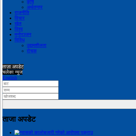
कृषि
अर्थतन्त्र
राजनीति
विचार
खेल
विश्व
मनोरञ्जन
विविध
उद्यमशीलता
रोचक
ताज़ा अपडेट
चलेका न्युज
English
ताजा अपडेट