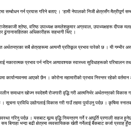
म्बोधन गर्न प्रयास गरिने बताए । ‘हामी नेपालको निजी क्षेत्रसँग मैत्रीपूर्ण सम्बन्ध
ष राजेशकाजी श्रेष्ठ, वरिष्ठ उपाध्यक्ष कमलेशकुमार अग्रवाल, उपाध्यक्षहरू दीपक मलहो
ुमार ढुंगानासहितका अधिकारीहरू सहभागी थिए ।
त अर्थतन्त्रका सबै क्षेत्रहरूमा अत्यन्तै प्रतिकूल प्रभाव पारेको छ । यी गम्भीर अस
ाई नकारात्मक प्रभाव पर्न नदिन अत्यावश्यक स्वास्थ्य सुविधाहरूको परिचालन तथा व
्णरुपमा कार्यान्यवनमा आएको छैन । कोरोना महामारीको प्रभाव निरन्तर रहेको वर्त
लीन समाधान खोज्न स्वदेशमै रोजगारी वृद्धि गरी आत्मनिर्भर अर्थतन्त्रको विकास ग
र्दछ । सूचना प्रविधि उद्योगलाई विकास गरी गाउँ तहमा पुर्याउनु पर्दछ । कृषिमा 
वस्था गरिनु पर्दछ । यसबाट मूल्य वृद्धि नियन्त्रण गर्ने र आपूर्ति प्रणाली सहज 
 बिगाहा भन्दा बढी क्षेत्रमा व्यवसायिकक खेती गर्नेलाई बैंकबाट कर्जा प्रवाह हुँदा