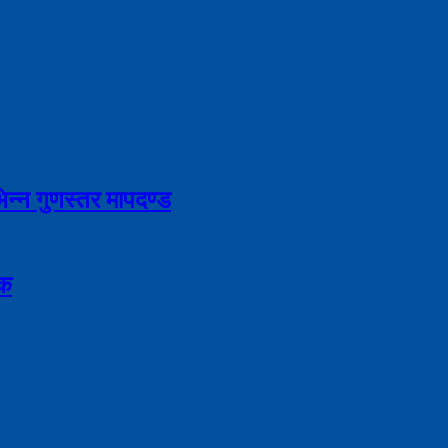
भिन्न गुणस्तर मापदण्ड
िक