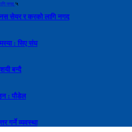
५
ै बोनस सेयर र करको लागि नगद
मस्या : सिए संघ
शयी बन्दै
ाहन : पौडेल
र गर्ने व्यवस्था