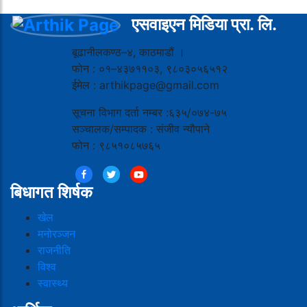
एसवाइएन मिडिया प्रा. लि.
बूढानीलकण्ठ–४, काठमाडौं ।
फोन : ०१–४३७११०३, ९८०३०५६५१२
ईमेल : arthikpage@gmail.com
सूचना विभाग दर्ता नम्बर :६३५/०७४-७५
सञ्चालक/सम्पादक : संजीव न्यौपाने
फोन : ९८५१०८५७६५
बिधागत शिर्षक
खेल
मनोरञ्जन
राजनीति
विश्व
स्वास्थ्य