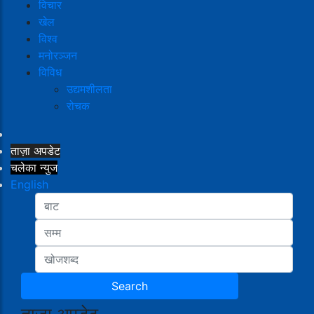
विचार
खेल
विश्व
मनोरञ्जन
विविध
उद्यमशीलता
रोचक
ताज़ा अपडेट
चलेका न्युज
English
ताजा अपडेट