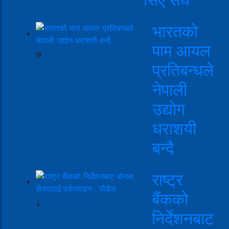
भारतको
पाम आयल
७
प्रतिबन्धले
नेपाली
उद्योग
धराशयी
बन्दै
राष्ट्र
बैंकको
८
निर्देशनबाट