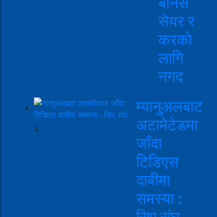
बोनस
सेयर र
करको
लागि
नगद
म्यानुअलबाट
अटामेटेडमा
६
जाँदा
टिडिएस
दाबीमा
समस्या :
सिए संघ