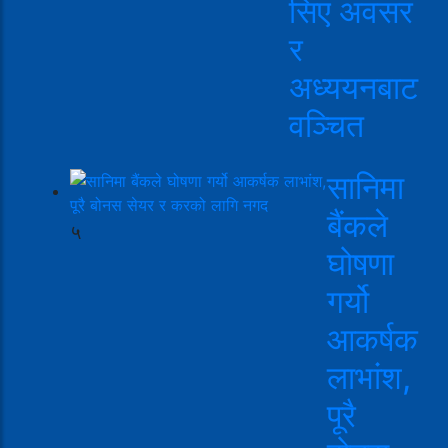
सिए अवसर
र
अध्ययनबाट
वञ्चित
सानिमा
बैंकले
५
घोषणा
गर्यो
आकर्षक
लाभांश,
पूरै