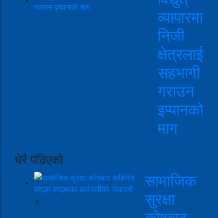
व्यापारमा
निजी
क्षेत्रलाई
सहभागी
गराउन
इप्पानको
माग
धेरै पढिएको
सामाजिक
सुरक्षा
१
कोषबाट