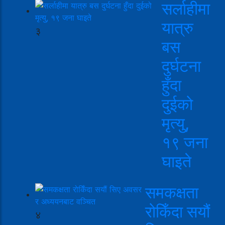
सर्लाहीमा
यात्रु
३
बस
दुर्घटना
हुँदा
दुईको
मृत्यु,
१९ जना
घाइते
समकक्षता
रोकिँदा सयौं
४