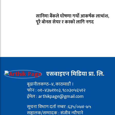
सानिमा बैंकले घोषणा गर्यो आकर्षक लाभांश,
पूरै बोनस सेयर र करको लागि नगद
एसवाइएन मिडिया प्रा. लि.
बूढानीलकण्ठ–४, काठमाडौं ।
फोन : ०१–४३७११०३, ९८०३०५६५१२
ईमेल : arthikpage@gmail.com
सूचना विभाग दर्ता नम्बर :६३५/०७४-७५
सञ्चालक/सम्पादक : संजीव न्यौपाने