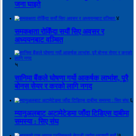
जना घाइते
४
समकक्षता रोकिँदा सयौं सिए अवसर र
अध्ययनबाट वञ्चित
५
सानिमा बैंकले घोषणा गर्यो आकर्षक लाभांश, पूरै
बोनस सेयर र करको लागि नगद
६
म्यानुअलबाट अटामेटेडमा जाँदा टिडिएस दाबीमा
समस्या : सिए संघ
७