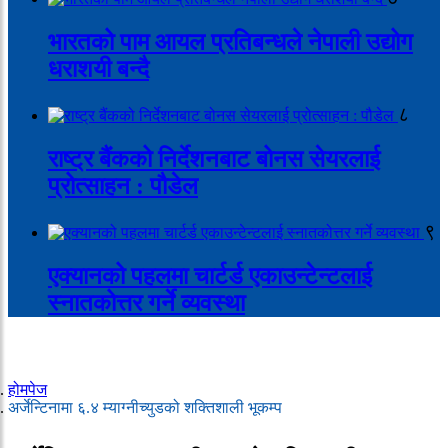
भारतको पाम आयल प्रतिबन्धले नेपाली उद्योग
धराशयी बन्दै
८
राष्ट्र बैंकको निर्देशनबाट बोनस सेयरलाई
प्रोत्साहन : पौडेल
९
एक्यानको पहलमा चार्टर्ड एकाउन्टेन्टलाई
स्नातकोत्तर गर्ने व्यवस्था
होमपेज
अर्जेन्टिनामा ६.४ म्याग्नीच्युडको शक्तिशाली भूकम्प