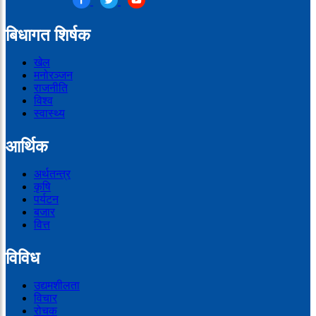
बिधागत शिर्षक
खेल
मनोरञ्जन
राजनीति
विश्व
स्वास्थ्य
आर्थिक
अर्थतन्त्र
कृषि
पर्यटन
बजार
वित्त
विविध
उद्यमशीलता
विचार
रोचक