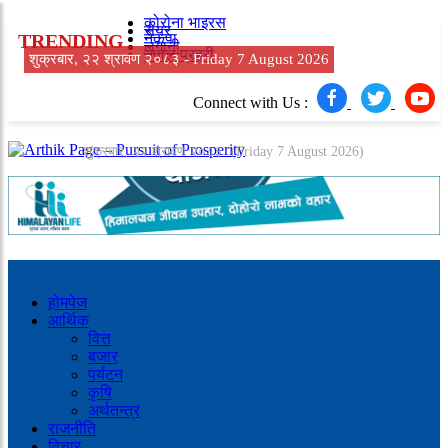
कोरोना भाइरस
सेयर
TRENDING
नेकपा
लगानी
नेपाल प्रहरी
शुक्रबार, २२ श्रावण २०८३ -
Friday 7 August 2026
Connect with Us :
शुक्रबार, २२ श्रावण २०८३
(Friday 7 August 2026)
होमपेज
आर्थिक
वित्त
बजार
पर्यटन
कृषि
अर्थतन्त्र
राजनीति
विचार