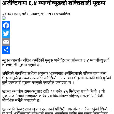
अर्जेन्टिनामा ६.४ म्याग्नीच्युडको शक्तिशाली भूकम्प
२०७७ माघ ६ गते मंगलवार, १४:११ मा प्रकाशित
Facebook
Twitter
Email
Share
ब्युनस आयर्स–
दक्षिण अमेरिकी मुलुक अर्जेन्टिनामा सोमबार ६.४ म्याग्नीच्युडको
शक्तिशाली भूकम्प गएको छ ।
अमेरिकी भौगर्भिक सर्भेका अनुसार भूकम्पबाट अर्जेन्टिनाको पश्चिम तथा मध्य
क्षेत्रमा ठूलै हलचल उत्पन्न भएको थियो । तर उक्त क्षेत्रमा के कति क्षति पुगेको
कुनै जानकारी प्राप्त नभएको प्रहरीले जनाएको छ ।
भूकम्प स्थानीय समयअनुसार राति ११ बजेर ४५ मिनेटमा गएको थियो । यो
भूकम्प जमिनको सतहबाट करिब २० किलोमिटर गहिराईमा गएको अमेरिकी
भौगर्भिक सर्भेले जनाएको छ ।
भूकम्पको केन्द्र सान जुआन प्रान्तको पोसिटी नगर क्षेत्र नजिक रहेको थियो ।
यो ठाउँ अर्जेन्टिनाको राजधानी ब्युनस आयर्सबाट करिब एक हजार किलोमिटर