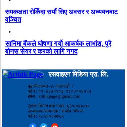
समकक्षता रोकिँदा सयौं सिए अवसर र अध्ययनबाट
वञ्चित
सानिमा बैंकले घोषणा गर्यो आकर्षक लाभांश, पूरै
बोनस सेयर र करको लागि नगद
एसवाइएन मिडिया प्रा. लि.
बूढानीलकण्ठ–४, काठमाडौं ।
फोन : ०१–४३७११०३, ९८०३०५६५१२
ईमेल : arthikpage@gmail.com
सूचना विभाग दर्ता नम्बर :६३५/०७४-७५
सञ्चालक/सम्पादक : संजीव न्यौपाने
फोन : ९८५१०८५७६५