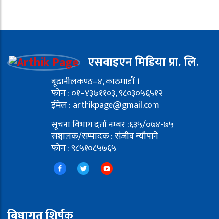
एसवाइएन मिडिया प्रा. लि.
बूढानीलकण्ठ–४, काठमाडौं ।
फोन : ०१–४३७११०३, ९८०३०५६५१२
ईमेल : arthikpage@gmail.com
सूचना विभाग दर्ता नम्बर :६३५/०७४-७५
सञ्चालक/सम्पादक : संजीव न्यौपाने
फोन : ९८५१०८५७६५
बिधागत शिर्षक