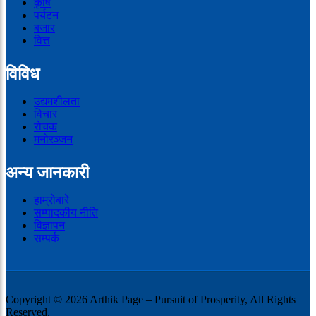
कृषि
पर्यटन
बजार
वित्त
विविध
उद्यमशीलता
विचार
रोचक
मनोरञ्जन
अन्य जानकारी
हाम्रोबारे
सम्पादकीय नीति
विज्ञापन
सम्पर्क
Copyright © 2026 Arthik Page – Pursuit of Prosperity, All Rights
Reserved.