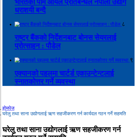
भारतको पाम आयल प्रतिबन्धले नेपाली उद्योग
धराशयी बन्दै
८
राष्ट्र बैंकको निर्देशनबाट बोनस सेयरलाई
प्रोत्साहन : पौडेल
९
एक्यानको पहलमा चार्टर्ड एकाउन्टेन्टलाई
स्नातकोत्तर गर्ने व्यवस्था
होमपेज
घरेलु तथा साना उद्योगलाई ऋण सहजीकरण गर्न कार्यदल गठन गर्ने सहमति
घरेलु तथा साना उद्योगलाई ऋण सहजीकरण गर्न