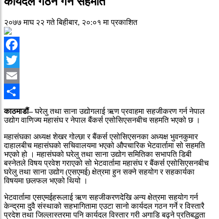
कार्यदल गठन गर्ने सहमति
२०७७ माघ २२ गते बिहीबार, २०:०१ मा प्रकाशित
Facebook
Twitter
Email
Share
काठमाडौं–
घरेलु तथा साना उद्योगलाई ऋण प्रवाहमा सहजीकरण गर्न नेपाल
उद्योग वाणिज्य महासंघ र नेपाल बैंकर्स एसोसिएसनबीच सहमति भएको छ ।
महासंघका अध्यक्ष शेखर गोल्छा र बैंकर्स एसोसिएसनका अध्यक्ष भुवनकुमार
दाहालबीच महासंघको सचिवालयमा भएको औपचारिक भेटवार्तामा सो सहमति
भएको हो । महासंघको घरेलु तथा साना उद्योग समितिका सभापति डिबी
बस्नेतले विषय प्रवेश गराएको सो भेटवार्तामा महासंघ र बैंकर्स एसोसिएसनबीच
घरेलु तथा साना उद्योग (एसएमई) क्षेत्रमा हुन सक्ने सहयोग र सहकार्यका
विषयमा छलफल भएको थियो ।
भेटवार्तामा एसएमईहरूलाई ऋण सहजीकरणदेखि अन्य क्षेत्रमा सहयोग गर्न
केन्द्रमा दुवै संस्थाको सहभागितामा एउटा सानो कार्यदल गठन गर्ने र विस्तारै
प्रदेश तथा जिल्लास्तरमा पनि कार्यदल विस्तार गरी अगाडि बढ्ने प्रतिबद्धता