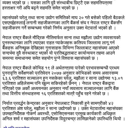
व्यक्त भएको छ । यसका लागि दुवै संस्थाबीच छिट्टै एक सहमतिपत्रमा
हस्ताक्षर गरी अघि बढ्ने सहमति समेत भएको छ ।
महासंघको घरेलु तथा साना उद्योग समितिको माघ २० गते बसेको पहिलो बैठकले
एसएमईहरुलाई लगानी सहजीकरणका लागि बैंकर्स संघ र नेपाल राष्ट्र बैंकसँग
सहजीकरण गर्ने सम्बन्धमा गरेको निर्णय अनुसार उक्त भेटवार्ता भएको हो ।
नेपाल राष्ट्र बैंकले मौद्रिक नीतिमार्फत साना तथा मझौला उद्योग व्यवसायको
पुनरुत्थानका लागि ल्याएका राहत प्याकेजहरू कतिपय जिल्लामा लागू गर्न
बैंकहरू अनिच्छुक देखिएका गुनासाहरू विभिन्न जिल्लाबाट महासंघमा आएको
सन्दर्भमा दुवै संस्थाबाट भएको यो प्रतिबद्धताबाट कार्यान्वयन तहमा आउने
समस्या समाधानमा समेत सहयोग पुग्ने विश्वास महासंघको छ ।
नेपाल राष्ट्र बैंकले कोभिड १९ ले अर्थतन्त्रमा पारेको प्रभावसम्बन्धी प्रथम
पुनरावृत्ति सर्वेक्षणको प्रतिवेदन २०७७ अनुसार कोभिडको समय असारसम्म
६३.६ प्रतिशत सञ्चालन हुन नसकेका घरेलु, मझौला र साना उद्योगमा १३.०१
प्रतिशत अहिलेसम्म पनि खुल्न सकिरहेको छैनन् । नेपाल राष्ट्र बैंकद्वारा
गरिएको एक अर्को अध्ययनका अनुसार नयाँ व्यवसाय सञ्चालनका लागि बैंक
तथा वित्तीय संस्थाहरुमा १६ प्रतिशतको मात्रै पहुँच रहने गरेको छ ।
निर्यात प्रवर्द्धन केन्द्रका अनुसार नेपालबाट निकासी हुने सामग्रीको ४२
प्रतिशत अंश घरेलु, मझौला र साना उद्योगको छ । उक्त भेटवार्तामा महासंघका
उपमहानिर्देशक गोकर्ण अवस्थी, एसोसिएसनका प्रमुख कार्यकारी अधिकृत
अनिल शर्मा र महासंघका उपनिर्देशक विदुरचन्द्र लामिछानेको उपस्थिति थियो ।