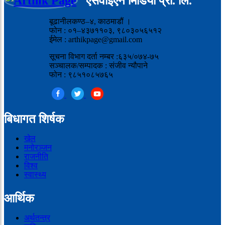
एसवाइएन मिडिया प्रा. लि.
बूढानीलकण्ठ–४, काठमाडौं ।
फोन : ०१–४३७११०३, ९८०३०५६५१२
ईमेल : arthikpage@gmail.com
सूचना विभाग दर्ता नम्बर :६३५/०७४-७५
सञ्चालक/सम्पादक : संजीव न्यौपाने
फोन : ९८५१०८५७६५
बिधागत शिर्षक
खेल
मनोरञ्जन
राजनीति
विश्व
स्वास्थ्य
आर्थिक
अर्थतन्त्र