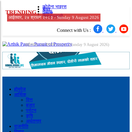
कोरोना भाइरस
सेयर
TRENDING
नेकपा
लगानी
नेपाल प्रहरी
आईतवार, २४ श्रावण २०८३ -
Sunday 9 August 2026
Connect with Us :
आईतवार, २४ श्रावण २०८३
(Sunday 9 August 2026)
होमपेज
आर्थिक
वित्त
बजार
पर्यटन
कृषि
अर्थतन्त्र
राजनीति
विचार