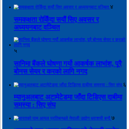
४
समकक्षता रोकिँदा सयौं सिए अवसर र
अध्ययनबाट वञ्चित
५
सानिमा बैंकले घोषणा गर्यो आकर्षक लाभांश, पूरै
बोनस सेयर र करको लागि नगद
६
म्यानुअलबाट अटामेटेडमा जाँदा टिडिएस दाबीमा
समस्या : सिए संघ
७