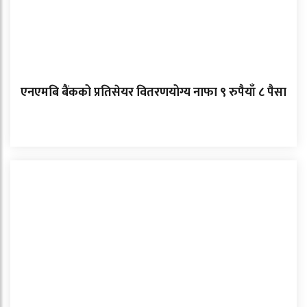
एनएमबि बैंकको प्रतिसेयर वितरणयोग्य नाफा ९ रुपैयाँ ८ पैसा