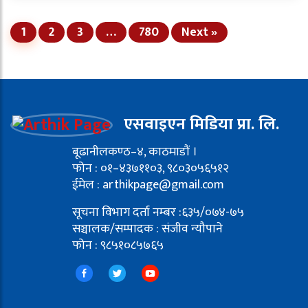
1
2
3
…
780
Next »
एसवाइएन मिडिया प्रा. लि.
बूढानीलकण्ठ–४, काठमाडौं ।
फोन : ०१–४३७११०३, ९८०३०५६५१२
ईमेल : arthikpage@gmail.com
सूचना विभाग दर्ता नम्बर :६३५/०७४-७५
सञ्चालक/सम्पादक : संजीव न्यौपाने
फोन : ९८५१०८५७६५